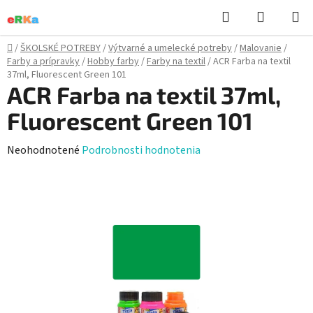
Prejsť
Hľadať
NÁKUP
na
KOŠÍK
obsah
Domov
/
ŠKOLSKÉ POTREBY
/
Výtvarné a umelecké potreby
/
Malovanie
/
Farby a prípravky
/
Hobby farby
/
Farby na textil
/
ACR Farba na textil
37ml, Fluorescent Green 101
ACR Farba na textil 37ml,
Fluorescent Green 101
Priemerné
Neohodnotené
Podrobnosti hodnotenia
hodnotenie
produktu
je
0,0
z
5
hviezdičiek.