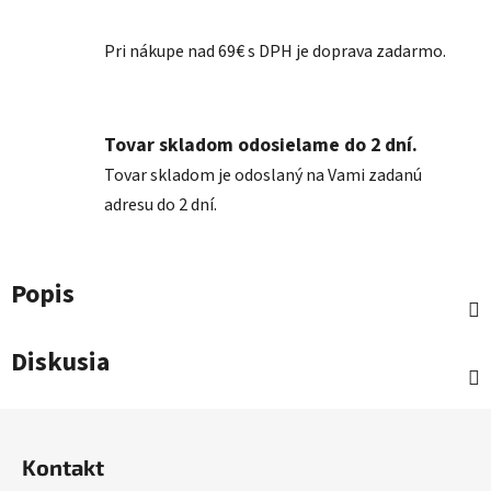
Pri nákupe nad 69€ s DPH je doprava zadarmo.
Tovar skladom odosielame do 2 dní.
Tovar skladom je odoslaný na Vami zadanú
adresu do 2 dní.
Popis
Diskusia
Z
á
Kontakt
p