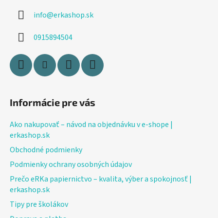
ä
info
@
erkashop.sk
t
i
0915894504
e
Informácie pre vás
Ako nakupovať – návod na objednávku v e-shope |
erkashop.sk
Obchodné podmienky
Podmienky ochrany osobných údajov
Prečo eRKa papiernictvo – kvalita, výber a spokojnosť |
erkashop.sk
Tipy pre školákov