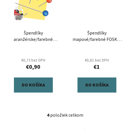
Špendlíky
Špendlíky
aranžérske/farebné
mapové/farebné FOSKA,
JUNIOR, 38 mm/100 ks,
17 mm/100 ks, pp box
pp box
€0,73 bez DPH
€0,81 bez DPH
€0,90
€1
DO KOŠÍKA
DO KOŠÍKA
4
položiek celkom
O
v