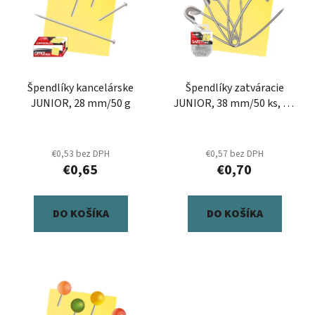
p
r
i
o
s
d
p
u
r
k
Špendlíky kancelárske
Špendlíky zatváracie
o
t
JUNIOR, 28 mm/50 g
JUNIOR, 38 mm/50 ks, pp
d
o
box
u
v
k
€0,53 bez DPH
€0,57 bez DPH
t
€0,65
€0,70
o
v
DO KOŠÍKA
DO KOŠÍKA