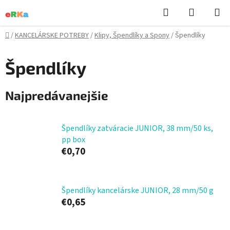
Prejsť
Hľadať
NÁKUP
na
KOŠÍK
obsah
Domov
/
KANCELÁRSKE POTREBY
/
Klipy, Špendlíky a Spony
/
Špendlíky
Špendlíky
Najpredávanejšie
Špendlíky zatváracie JUNIOR, 38 mm/50 ks,
pp box
€0,70
Špendlíky kancelárske JUNIOR, 28 mm/50 g
€0,65