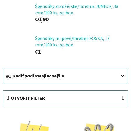
Špendlíky aranžérske/farebné JUNIOR, 38
mm/100 ks, pp box
€0,90
Špendlíky mapové/farebné FOSKA, 17
mm/100 ks, pp box
€1
R
Radiť podľa:
Najlacnejšie
a
d
e
OTVORIŤ FILTER
n
i
V
e
ý
p