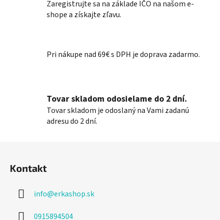
l
Zaregistrujte sa na základe IČO na našom e-
á
shope a získajte zľavu.
d
a
c
Pri nákupe nad 69€ s DPH je doprava zadarmo.
i
e
p
r
Tovar skladom odosielame do 2 dní.
v
k
Tovar skladom je odoslaný na Vami zadanú
y
adresu do 2 dní.
v
ý
Z
p
á
i
Kontakt
p
s
ä
u
info
@
erkashop.sk
t
i
0915894504