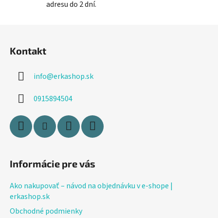
y
adresu do 2 dní.
v
ý
Z
p
á
i
Kontakt
p
s
ä
u
info
@
erkashop.sk
t
i
0915894504
e
Informácie pre vás
Ako nakupovať – návod na objednávku v e-shope |
erkashop.sk
Obchodné podmienky