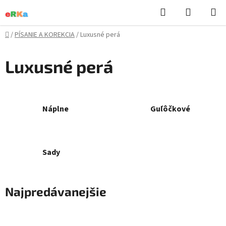
Prejsť
Hľadať
NÁKUP
na
KOŠÍK
obsah
Domov
/
PÍSANIE A KOREKCIA
/
Luxusné perá
Luxusné perá
Náplne
Guľôčkové
Sady
Najpredávanejšie