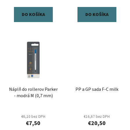
o
v
DO KOŠÍKA
DO KOŠÍKA
Náplň do rollerov Parker
PP a GP sada F-C milk
- modrá M (0,7 mm)
€6,10 bez DPH
€16,67 bez DPH
€7,50
€20,50