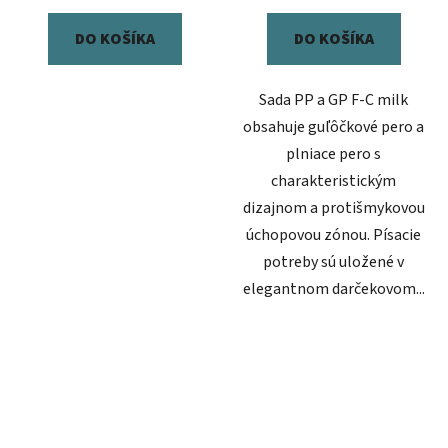
DO KOŠÍKA
DO KOŠÍKA
Sada PP a GP F-C milk
obsahuje guľôčkové pero a
plniace pero s
charakteristickým
dizajnom a protišmykovou
úchopovou zónou. Písacie
potreby sú uložené v
elegantnom darčekovom...