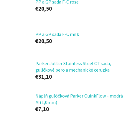
PP a GP sada F-C rose
€20,50
PP a GP sada F-C milk
€20,50
Parker Jotter Stainless Steel CT sada,
guličkové pero a mechanické ceruzka
€31,10
Náplň guľôčková Parker QuinkFlow - modrá
M (1,0mm)
€7,10
R