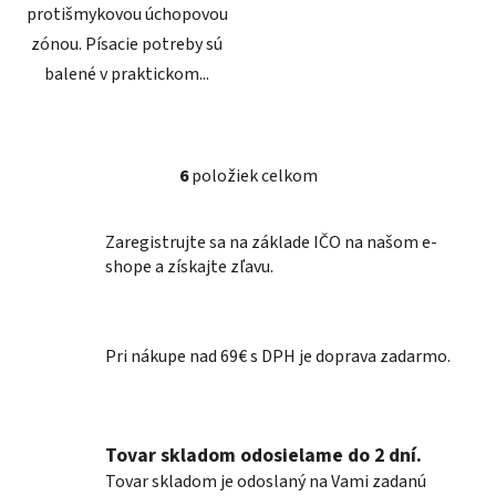
protišmykovou úchopovou
zónou. Písacie potreby sú
balené v praktickom...
6
položiek celkom
O
v
l
Zaregistrujte sa na základe IČO na našom e-
á
shope a získajte zľavu.
d
a
c
Pri nákupe nad 69€ s DPH je doprava zadarmo.
i
e
p
r
Tovar skladom odosielame do 2 dní.
v
k
Tovar skladom je odoslaný na Vami zadanú