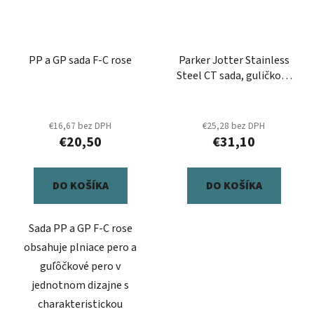
PP a GP sada F-C rose
Parker Jotter Stainless
Steel CT sada, guličkové
pero a mechanické
ceruzka
€16,67 bez DPH
€25,28 bez DPH
€20,50
€31,10
DO KOŠÍKA
DO KOŠÍKA
Sada PP a GP F-C rose
obsahuje plniace pero a
guľôčkové pero v
jednotnom dizajne s
charakteristickou