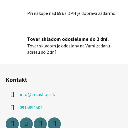
i
s
Pri nákupe nad 69€ s DPH je doprava zadarmo.
u
Tovar skladom odosielame do 2 dní.
Tovar skladom je odoslaný na Vami zadanú
adresu do 2 dní.
Z
á
Kontakt
p
ä
info
@
erkashop.sk
t
i
0915894504
e