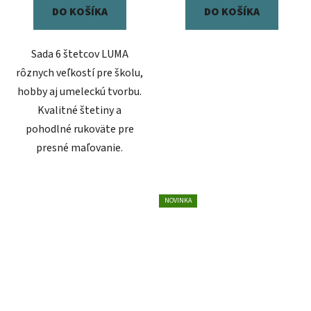
DO KOŠÍKA
DO KOŠÍKA
Sada 6 štetcov LUMA
rôznych veľkostí pre školu,
hobby aj umeleckú tvorbu.
Kvalitné štetiny a
pohodlné rukoväte pre
presné maľovanie.
NOVINKA