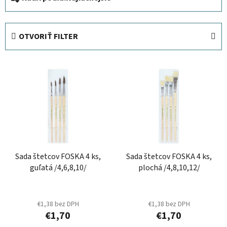
a
d
e
OTVORIŤ FILTER
n
i
V
e
ý
p
p
r
i
o
s
d
p
u
r
k
Sada štetcov FOSKA 4 ks,
Sada štetcov FOSKA 4 ks,
o
t
guľatá /4,6,8,10/
plochá /4,8,10,12/
d
o
u
v
k
€1,38 bez DPH
€1,38 bez DPH
t
€1,70
€1,70
o