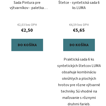
Sada Pintura pre
Štetce - syntetická sada 6
výtvarníkov - paletka,
ks LUMA
nádobka, 3x štetec
€2,03 bez DPH
€4,59 bez DPH
€2,50
€5,65
DO KOŠÍKA
DO KOŠÍKA
Praktická sada 6 ks
syntetických štetcov LUMA
obsahuje kombináciu
okrúhlych a plochých
hrotov pre rôzne výtvarné
techniky. Sú vhodné na
maľovanie s rôznymi
druhmi farieb.