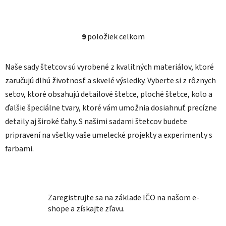
9
položiek celkom
O
v
l
Naše sady štetcov sú vyrobené z kvalitných materiálov, ktoré
á
zaručujú dlhú životnosť a skvelé výsledky. Vyberte si z rôznych
d
setov, ktoré obsahujú detailové štetce, ploché štetce, kolo a
a
ďalšie špeciálne tvary, ktoré vám umožnia dosiahnuť precízne
c
i
detaily aj široké ťahy. S našimi sadami štetcov budete
e
pripravení na všetky vaše umelecké projekty a experimenty s
p
farbami.
r
v
k
y
v
Zaregistrujte sa na základe IČO na našom e-
ý
shope a získajte zľavu.
p