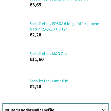
€5,65
Sada štetcov FOSKA 6 ks, guľaté + ploché
Natur /2,4,6,10 + 8,12/
€2,20
Sada štetcov M&G 7 ks
€11,60
Sada štetcov Luma 6 ks
€2,20
R
Radiť podľa:
Najlacnejšie