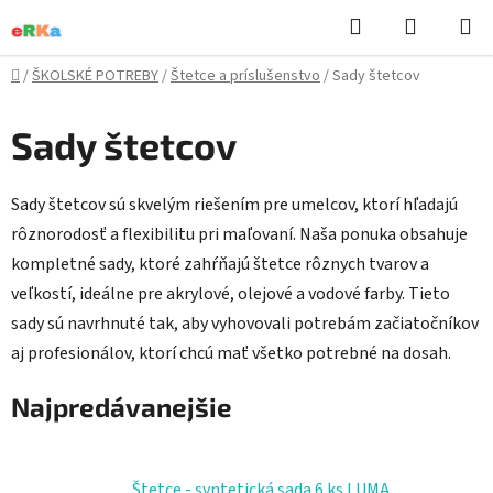
Prejsť
Hľadať
NÁKUP
na
KOŠÍK
obsah
Domov
/
ŠKOLSKÉ POTREBY
/
Štetce a príslušenstvo
/
Sady štetcov
Sady štetcov
Sady štetcov sú skvelým riešením pre umelcov, ktorí hľadajú
rôznorodosť a flexibilitu pri maľovaní. Naša ponuka obsahuje
kompletné sady, ktoré zahŕňajú štetce rôznych tvarov a
veľkostí, ideálne pre akrylové, olejové a vodové farby. Tieto
sady sú navrhnuté tak, aby vyhovovali potrebám začiatočníkov
aj profesionálov, ktorí chcú mať všetko potrebné na dosah.
Najpredávanejšie
Štetce - syntetická sada 6 ks LUMA