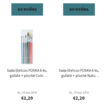
v
DO KOŠÍKA
DO KOŠÍKA
Sada štetcov FOSKA 6 ks,
Sada štetcov FOSKA 6 ks,
guľaté + ploché Color
guľaté + ploché Natur
/2,4,6,10 + 8,12/
/2,4,6,10 + 8,12/
€1,79 bez DPH
€1,79 bez DPH
€2,20
€2,20