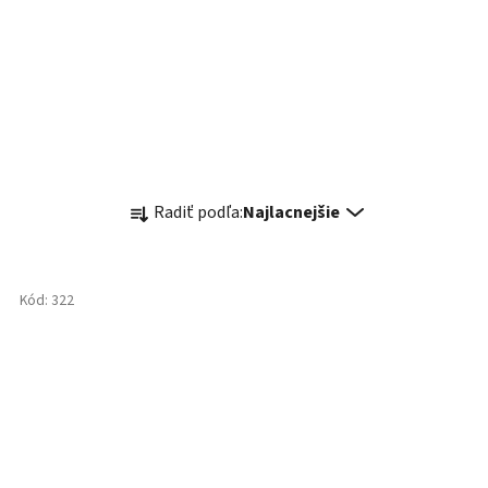
R
Radiť podľa:
Najlacnejšie
a
d
e
Kód:
322
n
i
e
p
r
o
d