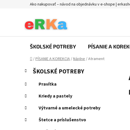
Prejsť
Ako nakupovať – návod na objednávku v e-shope | erkash
na
obsah
ŠKOLSKÉ POTREBY
PÍSANIE A KOREK
Domov
/
PÍSANIE A KOREKCIA
/
Náplne
/
Atrament
B
K
Preskočiť
ŠKOLSKÉ POTREBY
a
kategórie
o
t
č
Pravítka
e
n
g
Kriedy a pastely
ý
ó
p
r
Výtvarné a umelecké potreby
i
a
e
Štetce a príslušenstvo
n
e