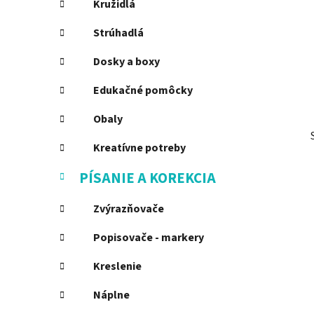
Kružidlá
l
Strúhadlá
Dosky a boxy
Edukačné pomôcky
Obaly
Kreatívne potreby
PÍSANIE A KOREKCIA
Zvýrazňovače
Popisovače - markery
Kreslenie
Náplne