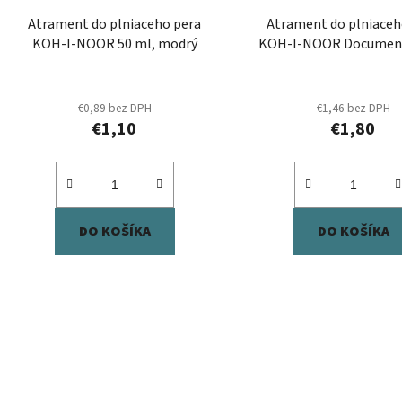
d
Atrament do plniaceho pera
Atrament do plniaceh
u
KOH-I-NOOR 50 ml, modrý
KOH-I-NOOR Document
k
čierny
t
o
€0,89 bez DPH
€1,46 bez DPH
€1,10
€1,80
v
DO KOŠÍKA
DO KOŠÍKA
O
v
l
á
d