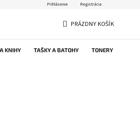
Prihlásenie
Registrácia
ajov
Prečo eRKa papiernictvo – kvalita, výber a spokojnosť | erkash
PRÁZDNY KOŠÍK
NÁKUPNÝ
KOŠÍK
 A KNIHY
TAŠKY A BATOHY
TONERY
KANC