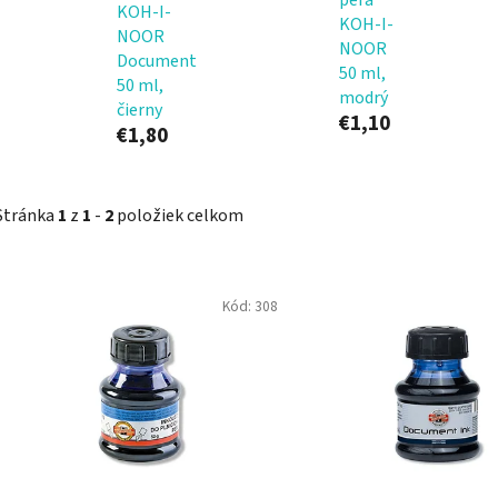
KOH-I-
KOH-I-
NOOR
NOOR
Document
50 ml,
50 ml,
modrý
čierny
€1,10
€1,80
Stránka
1
z
1
-
2
položiek celkom
V
Kód:
308
ý
p
i
s
p
r
o