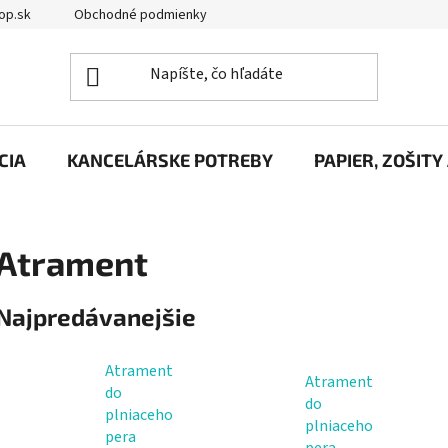
op.sk
Obchodné podmienky
Podmienky ochrany osobných úd
CIA
KANCELÁRSKE POTREBY
PAPIER, ZOŠITY
Atrament
Najpredávanejšie
Atrament
Atrament
do
do
plniaceho
plniaceho
pera
pera