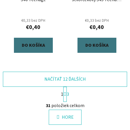
Mix
€0,33 bez DPH
€0,33 bez DPH
€0,40
€0,40
DO KOŠÍKA
DO KOŠÍKA
NAČÍTAŤ 12 ĎALŠÍCH
S
1
3
t
r
O
31
položiek celkom
á
v
n
l
k
HORE
á
o
d
v