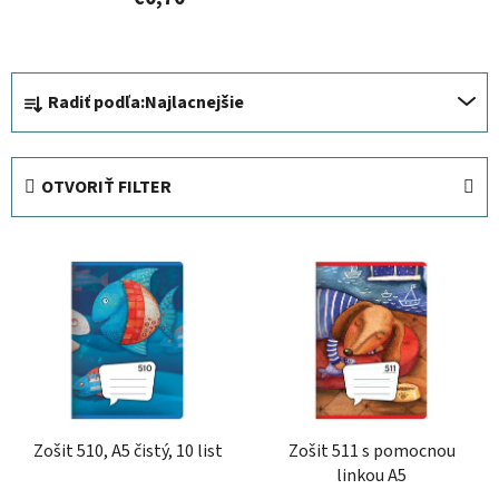
R
Radiť podľa:
Najlacnejšie
a
d
e
OTVORIŤ FILTER
n
i
V
e
ý
p
p
r
i
o
s
d
p
u
r
k
Zošit 510, A5 čistý, 10 list
Zošit 511 s pomocnou
o
t
linkou A5
d
o