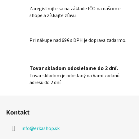
a
a
Zaregistrujte sa na základe IČO na našom e-
n
c
i
shope a získajte zľavu.
i
e
e
p
r
Pri nákupe nad 69€ s DPH je doprava zadarmo.
v
k
y
v
Tovar skladom odosielame do 2 dní.
ý
Tovar skladom je odoslaný na Vami zadanú
p
adresu do 2 dní.
i
s
Z
u
á
Kontakt
p
ä
info
@
erkashop.sk
t