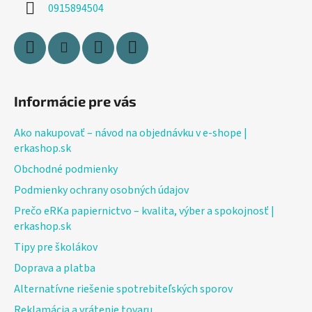
i
0915894504
e
Informácie pre vás
Ako nakupovať – návod na objednávku v e-shope |
erkashop.sk
Obchodné podmienky
Podmienky ochrany osobných údajov
Prečo eRKa papiernictvo – kvalita, výber a spokojnosť |
erkashop.sk
Tipy pre školákov
Doprava a platba
Alternatívne riešenie spotrebiteľských sporov
Reklamácia a vrátenie tovaru