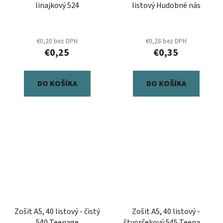
linajkový 524
listový Hudobné nás
€0,20 bez DPH
€0,28 bez DPH
€0,25
€0,35
DO KOŠÍKA
DO KOŠÍKA
Zošit A5, 40 listový - čistý
Zošit A5, 40 listový -
540 Teenage
štvorčekový 545 Teenage