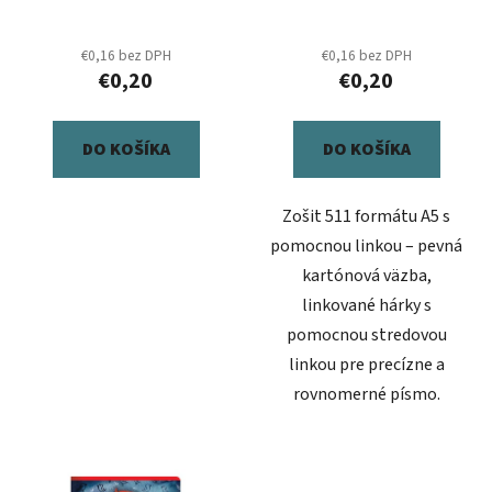
u
v
k
€0,16 bez DPH
€0,16 bez DPH
t
€0,20
€0,20
o
v
DO KOŠÍKA
DO KOŠÍKA
Zošit 511 formátu A5 s
pomocnou linkou – pevná
kartónová väzba,
linkované hárky s
pomocnou stredovou
linkou pre precízne a
rovnomerné písmo.