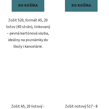
DO KOŠÍKA
DO KOŠÍKA
Zošit 520, formát A5, 20
listov (40 strán), linkovaný
– pevná kartónová väzba,
ideálny na poznámky do
školy i kancelárie.
Zošit A5, 20 listový -
Zošit notový 517 - 8