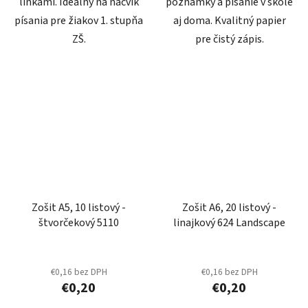
linkami. Ideálny na nácvik
poznámky a písanie v škole
písania pre žiakov 1. stupňa
aj doma. Kvalitný papier
ZŠ.
pre čistý zápis.
Zošit A5, 10 listový -
Zošit A6, 20 listový -
štvorčekový 5110
linajkový 624 Landscape
€0,16 bez DPH
€0,16 bez DPH
€0,20
€0,20