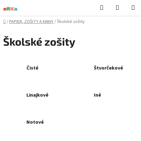
Prejsť
Hľadať
NÁKUP
na
KOŠÍK
obsah
Domov
/
PAPIER, ZOŠITY A KNIHY
/
Školské zošity
Školské zošity
Čisté
Štvorčekové
Linajkové
Iné
Notové