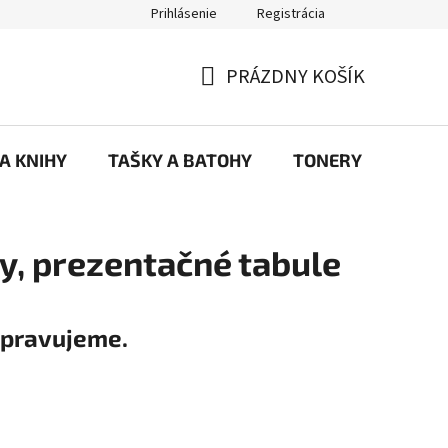
Prihlásenie
Registrácia
ajov
Prečo eRKa papiernictvo – kvalita, výber a spokojnosť | erkash
PRÁZDNY KOŠÍK
NÁKUPNÝ
KOŠÍK
 A KNIHY
TAŠKY A BATOHY
TONERY
KANC
ny, prezentačné tabule
ipravujeme.