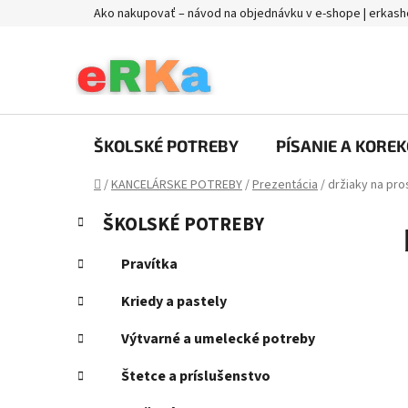
Prejsť
Ako nakupovať – návod na objednávku v e-shope | erkash
na
obsah
ŠKOLSKÉ POTREBY
PÍSANIE A KOREK
Domov
/
KANCELÁRSKE POTREBY
/
Prezentácia
/
držiaky na pro
B
K
Preskočiť
ŠKOLSKÉ POTREBY
a
kategórie
o
t
č
Pravítka
e
n
g
Kriedy a pastely
ý
ó
p
r
Výtvarné a umelecké potreby
i
a
e
Štetce a príslušenstvo
n
e