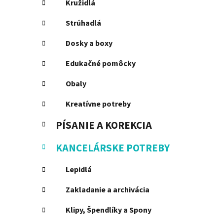
Kružidlá
l
Strúhadlá
Dosky a boxy
Edukačné pomôcky
Obaly
Kreatívne potreby
PÍSANIE A KOREKCIA
KANCELÁRSKE POTREBY
Lepidlá
Zakladanie a archivácia
Klipy, Špendlíky a Spony