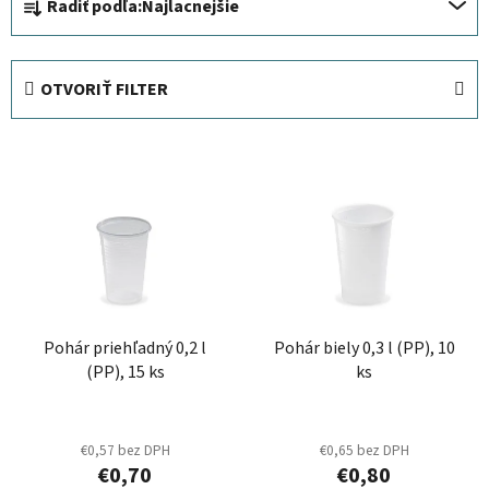
Radiť podľa:
Najlacnejšie
a
d
e
OTVORIŤ FILTER
n
i
V
e
ý
p
p
r
i
o
s
d
p
u
r
k
Pohár priehľadný 0,2 l
Pohár biely 0,3 l (PP), 10
o
t
(PP), 15 ks
ks
d
o
u
v
k
€0,57 bez DPH
€0,65 bez DPH
t
€0,70
€0,80