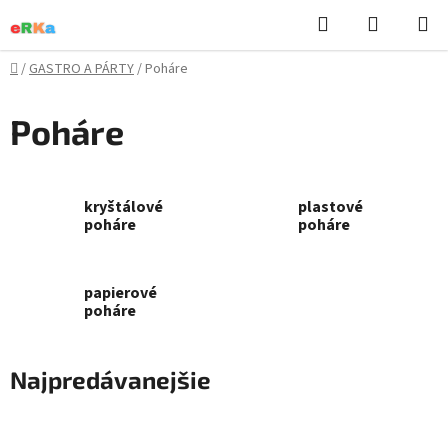
Prejsť
Hľadať
NÁKUP
na
KOŠÍK
obsah
Domov
/
GASTRO A PÁRTY
/
Poháre
Poháre
kryštálové
plastové
poháre
poháre
papierové
poháre
Najpredávanejšie