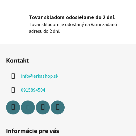
k
y
v
Tovar skladom odosielame do 2 dní.
ý
Tovar skladom je odoslaný na Vami zadanú
p
adresu do 2 dní.
i
s
Z
u
á
Kontakt
p
ä
info
@
erkashop.sk
t
i
0915894504
e
Informácie pre vás