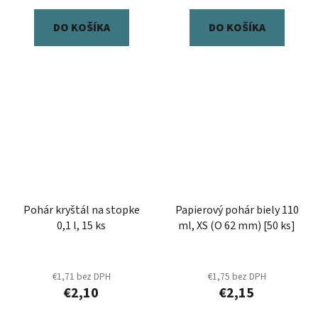
DO KOŠÍKA
DO KOŠÍKA
Pohár kryštál na stopke
Papierový pohár biely 110
0,1 l, 15 ks
ml, XS (O 62 mm) [50 ks]
€1,71 bez DPH
€1,75 bez DPH
€2,10
€2,15