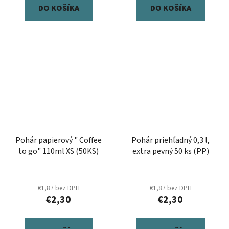
DO KOŠÍKA
DO KOŠÍKA
Pohár papierový " Coffee
Pohár priehľadný 0,3 l,
to go" 110ml XS (50KS)
extra pevný 50 ks (PP)
€1,87 bez DPH
€1,87 bez DPH
€2,30
€2,30