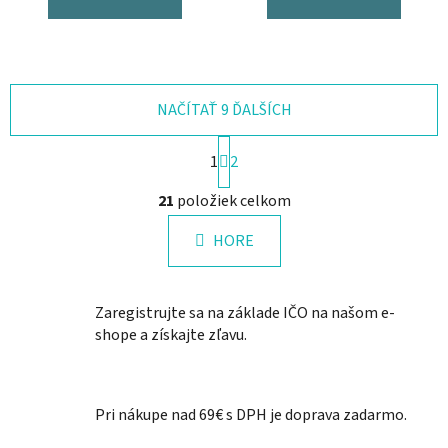
NAČÍTAŤ 9 ĎALŠÍCH
S
1
2
t
r
O
21
položiek celkom
á
v
n
l
k
HORE
á
o
d
v
a
a
Zaregistrujte sa na základe IČO na našom e-
n
c
i
shope a získajte zľavu.
i
e
e
p
r
Pri nákupe nad 69€ s DPH je doprava zadarmo.
v