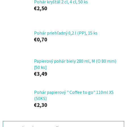
Pohár kryštál 2 cl, 4 cl, 50 ks
€2,50
Pohár priehľadný 0,2 l (PP), 15 ks
€0,70
Papierový pohár biely 280 ml, M (O 80 mm)
[50 ks]
€3,49
Pohár papierový " Coffee to go" 110ml XS
(50KS)
€2,30
R