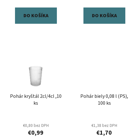
o
v
DO KOŠÍKA
DO KOŠÍKA
Pohár kryštál 2cl/4cl ,10
Pohár biely 0,08 l (PS),
ks
100 ks
€0,80 bez DPH
€1,38 bez DPH
€0,99
€1,70