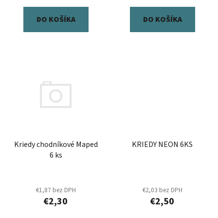
v
DO KOŠÍKA
DO KOŠÍKA
Kriedy chodníkové Maped
KRIEDY NEON 6KS
6 ks
€1,87 bez DPH
€2,03 bez DPH
€2,30
€2,50