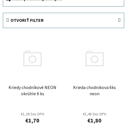
a
d
e
OTVORIŤ FILTER
n
i
V
e
ý
p
p
r
i
o
s
d
p
u
r
k
Kriedy chodníkové NEON
Krieda chodnikova 6ks
o
t
okrúhle 6 ks
neon
d
o
u
v
k
€1,38 bez DPH
€1,46 bez DPH
t
€1,70
€1,80
o