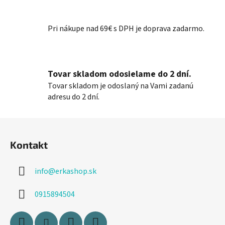
ý
p
i
Pri nákupe nad 69€ s DPH je doprava zadarmo.
s
u
Tovar skladom odosielame do 2 dní.
Tovar skladom je odoslaný na Vami zadanú
adresu do 2 dní.
Z
á
Kontakt
p
ä
info
@
erkashop.sk
t
i
0915894504
e