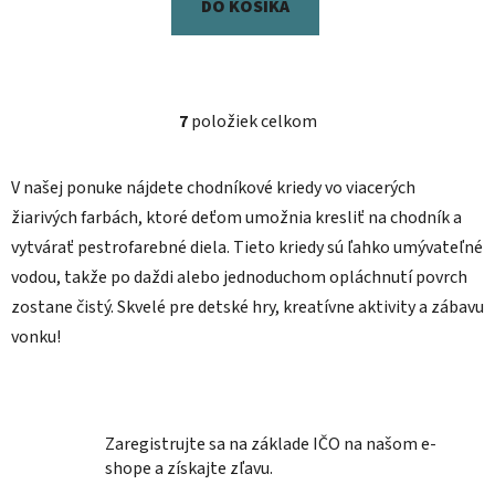
DO KOŠÍKA
7
položiek celkom
O
v
l
V našej ponuke nájdete chodníkové kriedy vo viacerých
á
žiarivých farbách, ktoré deťom umožnia kresliť na chodník a
d
vytvárať pestrofarebné diela. Tieto kriedy sú ľahko umývateľné
a
vodou, takže po daždi alebo jednoduchom opláchnutí povrch
c
i
zostane čistý. Skvelé pre detské hry, kreatívne aktivity a zábavu
e
vonku!
p
r
v
k
Zaregistrujte sa na základe IČO na našom e-
y
shope a získajte zľavu.
v