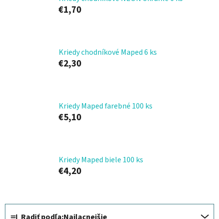
€1,70
Kriedy chodníkové Maped 6 ks
€2,30
Kriedy Maped farebné 100 ks
€5,10
Kriedy Maped biele 100 ks
€4,20
R
Radiť podľa:
Najlacnejšie