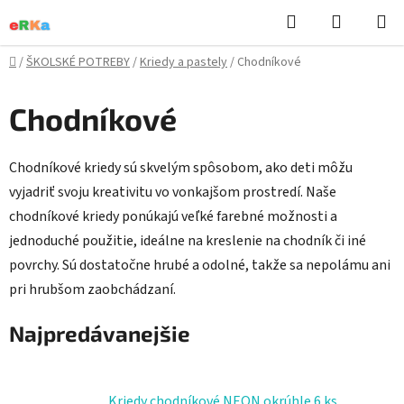
Prejsť
Hľadať
NÁKUP
na
KOŠÍK
obsah
Domov
/
ŠKOLSKÉ POTREBY
/
Kriedy a pastely
/
Chodníkové
Chodníkové
Chodníkové kriedy sú skvelým spôsobom, ako deti môžu
vyjadriť svoju kreativitu vo vonkajšom prostredí. Naše
chodníkové kriedy ponúkajú veľké farebné možnosti a
jednoduché použitie, ideálne na kreslenie na chodník či iné
povrchy. Sú dostatočne hrubé a odolné, takže sa nepolámu ani
pri hrubšom zaobchádzaní.
Najpredávanejšie
Kriedy chodníkové NEON okrúhle 6 ks