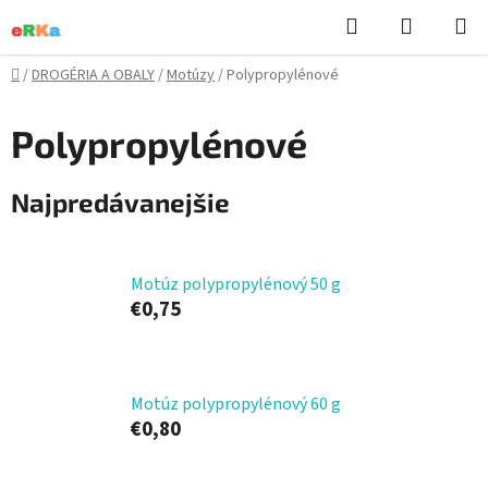
Prejsť
Hľadať
NÁKUP
na
KOŠÍK
obsah
Domov
/
DROGÉRIA A OBALY
/
Motúzy
/
Polypropylénové
Polypropylénové
Najpredávanejšie
Motúz polypropylénový 50 g
€0,75
Motúz polypropylénový 60 g
€0,80