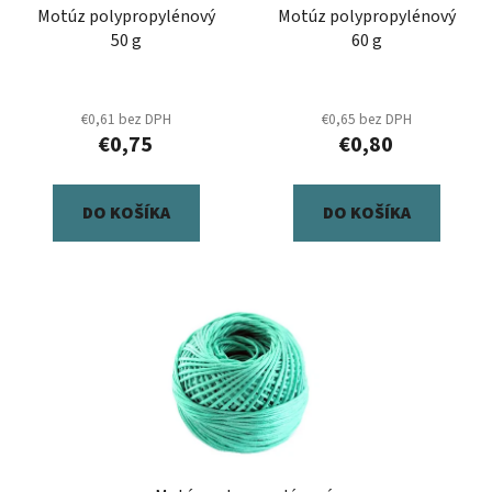
Motúz polypropylénový
Motúz polypropylénový
o
t
50 g
60 g
d
o
u
v
k
€0,61 bez DPH
€0,65 bez DPH
t
€0,75
€0,80
o
v
DO KOŠÍKA
DO KOŠÍKA