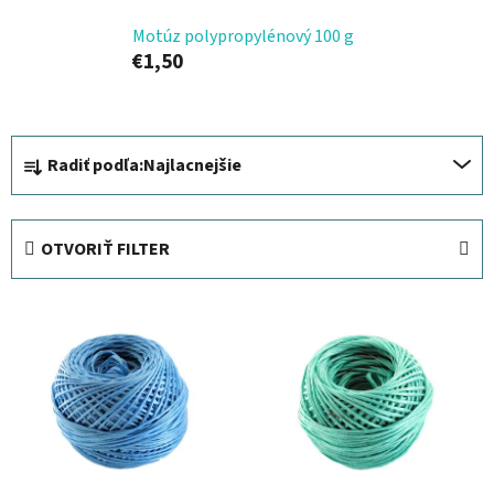
Motúz polypropylénový 100 g
€1,50
R
Radiť podľa:
Najlacnejšie
a
d
e
OTVORIŤ FILTER
n
i
V
e
ý
p
p
r
i
o
s
d
p
u
r
k