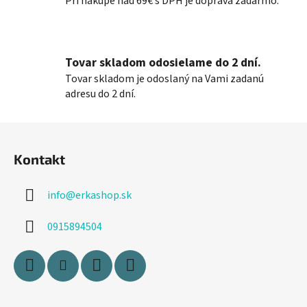
Pri nákupe nad 69€ s DPH je doprava zadarmo.
i
e
p
r
Tovar skladom odosielame do 2 dní.
v
k
Tovar skladom je odoslaný na Vami zadanú
y
adresu do 2 dní.
v
ý
Z
p
á
i
Kontakt
p
s
ä
u
info
@
erkashop.sk
t
i
0915894504
e