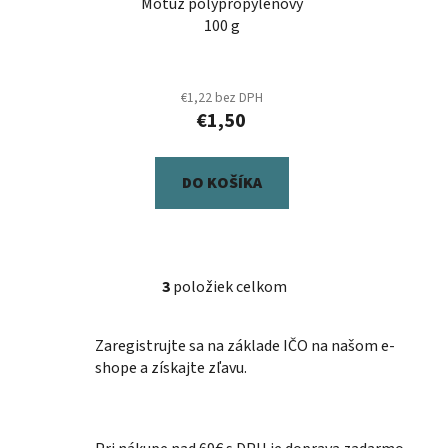
Motúz polypropylénový
100 g
€1,22 bez DPH
€1,50
DO KOŠÍKA
3
položiek celkom
O
v
l
Zaregistrujte sa na základe IČO na našom e-
á
shope a získajte zľavu.
d
a
c