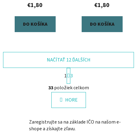
€1,80
€1,80
DO KOŠÍKA
DO KOŠÍKA
NAČÍTAŤ 12 ĎALŠÍCH
S
1
3
t
r
O
33
položiek celkom
á
v
n
l
k
HORE
á
o
d
v
a
a
Zaregistrujte sa na základe IČO na našom e-
n
c
i
shope a získajte zľavu.
i
e
e