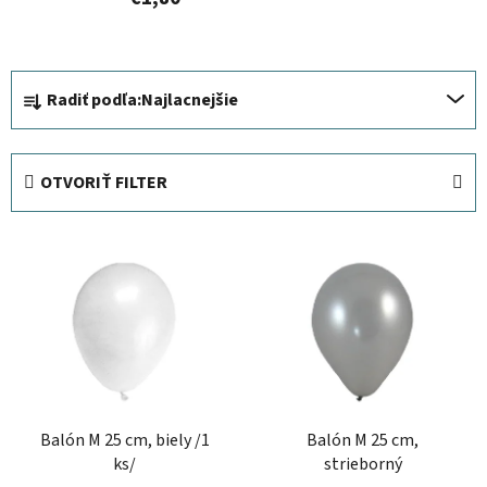
R
Radiť podľa:
Najlacnejšie
a
d
e
OTVORIŤ FILTER
n
i
V
e
ý
p
p
r
i
o
s
d
p
u
r
k
Balón M 25 cm, biely /1
Balón M 25 cm,
o
t
ks/
strieborný
d
o