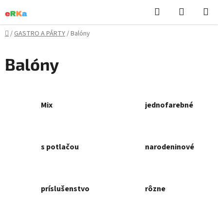
Prejsť
Hľadať
NÁKUP
na
KOŠÍK
obsah
Domov
/
GASTRO A PÁRTY
/
Balóny
Balóny
Mix
jednofarebné
s potlačou
narodeninové
príslušenstvo
rôzne