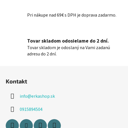
p
r
Pri nákupe nad 69€ s DPH je doprava zadarmo.
v
k
y
v
Tovar skladom odosielame do 2 dní.
ý
Tovar skladom je odoslaný na Vami zadanú
p
adresu do 2 dní.
i
s
Z
u
á
Kontakt
p
ä
info
@
erkashop.sk
t
i
0915894504
e