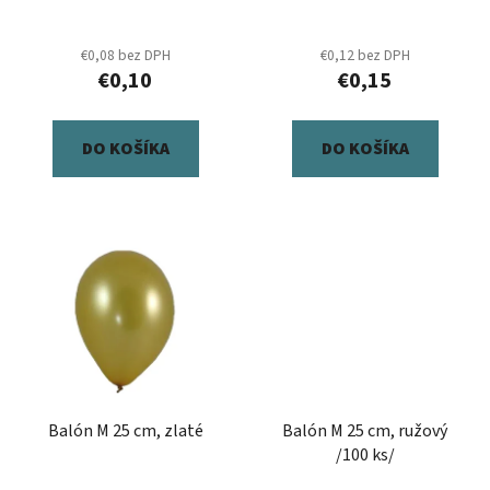
u
v
k
€0,08 bez DPH
€0,12 bez DPH
t
€0,10
€0,15
o
v
DO KOŠÍKA
DO KOŠÍKA
Balón M 25 cm, zlaté
Balón M 25 cm, ružový
/100 ks/