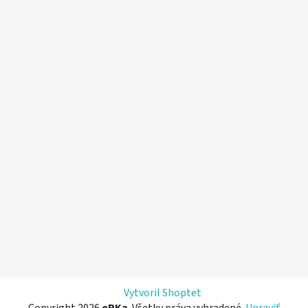
Vytvoril Shoptet
Copyright 2026
eRKa
. Všetky práva vyhradené.
Upraviť