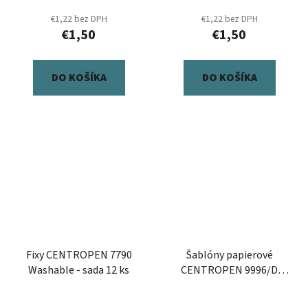
€1,22 bez DPH
€1,22 bez DPH
€1,50
€1,50
DO KOŠÍKA
DO KOŠÍKA
Fixy CENTROPEN 7790
Šablóny papierové
Washable - sada 12 ks
CENTROPEN 9996/D
Písmena+číslice, sada 8
ks