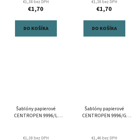
€1,38 bez DPH
€1,38 bez DPH
€1,70
€1,70
DO KOŠÍKA
DO KOŠÍKA
Šablóny papierové
Šablóny papierové
CENTROPEN 9996/L
CENTROPEN 9996/G
Motívy pre dievčatá, sada
Dinosaury, sada 8 ks
8 ks
€1,38 bez DPH
€1,46 bez DPH