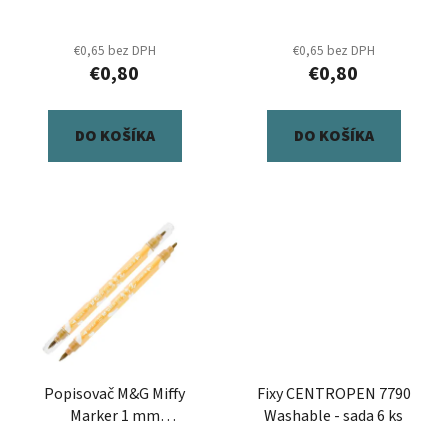
sada 6 ks
u
v
k
€0,65 bez DPH
€0,65 bez DPH
t
€0,80
€0,80
o
v
DO KOŠÍKA
DO KOŠÍKA
Popisovač M&G Miffy
Fixy CENTROPEN 7790
Marker 1 mm
Washable - sada 6 ks
obojstranný, zlatý