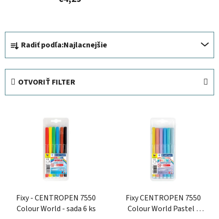
R
Radiť podľa:
Najlacnejšie
a
d
e
OTVORIŤ FILTER
n
i
V
e
ý
p
p
r
i
o
s
d
p
u
r
k
Fixy - CENTROPEN 7550
Fixy CENTROPEN 7550
o
t
Colour World - sada 6 ks
Colour World Pastel -
d
o