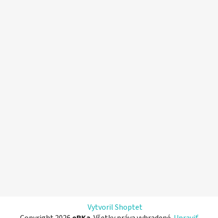
Vytvoril Shoptet
Copyright 2026
eRKa
. Všetky práva vyhradené.
Upraviť