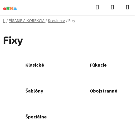
Prejsť
Hľadať
NÁKUP
na
KOŠÍK
obsah
Domov
/
PÍSANIE A KOREKCIA
/
Kreslenie
/
Fixy
Fixy
Klasické
Fúkacie
Šablóny
Obojstranné
Špeciálne