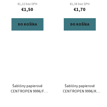
€1,22 bez DPH
€1,38 bez DPH
€1,50
€1,70
DO KOŠÍKA
DO KOŠÍKA
Šablóny papierové
Šablóny papierové
CENTROPEN 9996/F
CENTROPEN 9996/K
Kvety, sada 8 ks
Motívy pre chlapcov, sada
8 ks