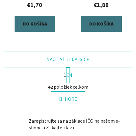
€1,70
€1,80
DO KOŠÍKA
DO KOŠÍKA
NAČÍTAŤ 12 ĎALŠÍCH
S
1
4
t
r
O
42
položiek celkom
á
v
n
l
k
HORE
á
o
d
v
a
a
Zaregistrujte sa na základe IČO na našom e-
n
c
i
shope a získajte zľavu.
i
e
e