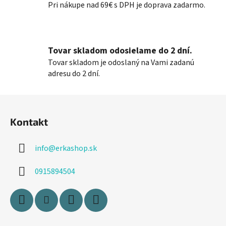
Pri nákupe nad 69€ s DPH je doprava zadarmo.
i
e
p
r
Tovar skladom odosielame do 2 dní.
v
k
Tovar skladom je odoslaný na Vami zadanú
y
adresu do 2 dní.
v
ý
Z
p
á
i
Kontakt
p
s
ä
u
info
@
erkashop.sk
t
i
0915894504
e