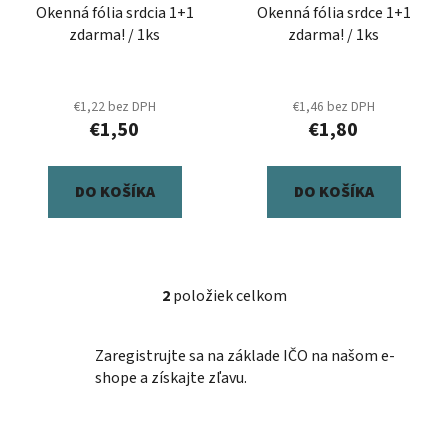
Okenná fólia srdcia 1+1
Okenná fólia srdce 1+1
o
t
zdarma! / 1ks
zdarma! / 1ks
d
o
u
v
k
€1,22 bez DPH
€1,46 bez DPH
t
€1,50
€1,80
o
v
DO KOŠÍKA
DO KOŠÍKA
2
položiek celkom
O
v
l
Zaregistrujte sa na základe IČO na našom e-
á
shope a získajte zľavu.
d
a
c