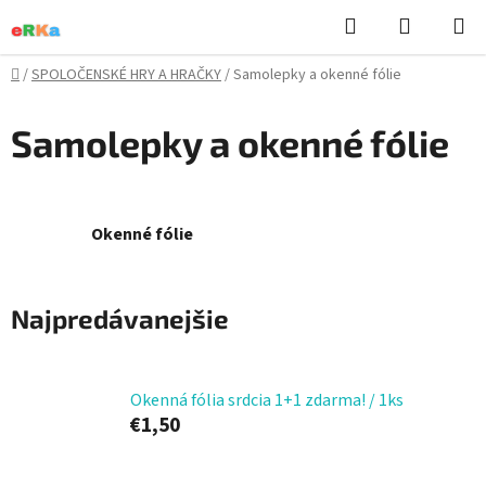
Prejsť
Hľadať
NÁKUP
na
KOŠÍK
obsah
Domov
/
SPOLOČENSKÉ HRY A HRAČKY
/
Samolepky a okenné fólie
Samolepky a okenné fólie
Okenné fólie
Najpredávanejšie
Okenná fólia srdcia 1+1 zdarma! / 1ks
€1,50