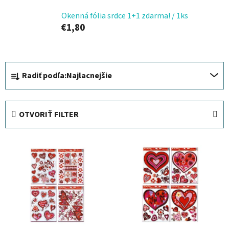
Okenná fólia srdce 1+1 zdarma! / 1ks
€1,80
R
Radiť podľa:
Najlacnejšie
a
d
e
OTVORIŤ FILTER
n
i
V
e
ý
p
p
r
i
o
s
d
p
u
r
k