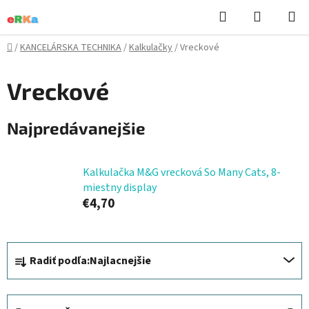
Prejsť
Hľadať
NÁKUP
na
KOŠÍK
obsah
Domov
/
KANCELÁRSKA TECHNIKA
/
Kalkulačky
/
Vreckové
Vreckové
Najpredávanejšie
Kalkulačka M&G vrecková So Many Cats, 8-
miestny display
€4,70
R
Radiť podľa:
Najlacnejšie
a
d
e