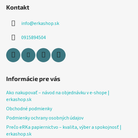
á
i
Kontakt
p
s
ä
u
info
@
erkashop.sk
t
i
0915894504
e
Informácie pre vás
Ako nakupovať – návod na objednávku v e-shope |
erkashop.sk
Obchodné podmienky
Podmienky ochrany osobných údajov
Prečo eRKa papiernictvo – kvalita, výber a spokojnosť |
erkashop.sk