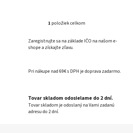
1
položiek celkom
O
v
l
Zaregistrujte sa na základe IČO na našom e-
á
shope a získajte zľavu.
d
a
c
Pri nákupe nad 69€ s DPH je doprava zadarmo.
i
e
p
r
Tovar skladom odosielame do 2 dní.
v
k
Tovar skladom je odoslaný na Vami zadanú
y
adresu do 2 dní.
v
ý
Z
p