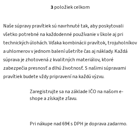
3
položiek celkom
O
v
l
Naše súpravy pravítiek sú navrhnuté tak, aby poskytovali
á
všetko potrebné na každodenné používanie v škole aj pri
d
technických úlohách. Vďaka kombinácii pravítok, trojuholníkov
a
a uhlomerov v jednom balení ušetríte čas aj náklady. Každá
c
i
súprava je zhotovená z kvalitných materiálov, ktoré
e
zabezpečia presnosť a dlhú životnosť. S našimi súpravami
p
pravítiek budete vždy pripravení na každú výzvu.
r
v
Zaregistrujte sa na základe IČO na našom e-
k
shope a získajte zľavu.
y
v
ý
p
Pri nákupe nad 69€ s DPH je doprava zadarmo.
i
s