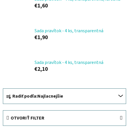
€1,60
Sada pravítok - 4 ks, transparentná
€1,90
Sada pravítok - 4 ks, transparentná
€2,10
R
Radiť podľa:
Najlacnejšie
a
d
e
OTVORIŤ FILTER
n