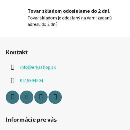
u
Tovar skladom odosielame do 2 dní.
Tovar skladom je odoslaný na Vami zadanú
adresu do 2 dní.
Z
á
Kontakt
p
ä
info
@
erkashop.sk
t
i
0915894504
e
Informácie pre vás