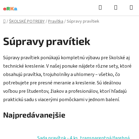
Prejsť
Hľadať
NÁKUP
na
KOŠÍK
obsah
Domov
/
ŠKOLSKÉ POTREBY
/
Pravítka
/
Súpravy pravítiek
Súpravy pravítiek
Súpravy pravítiek ponúkajú kompletnú výbavu pre školské aj
technické kreslenie. V našej ponuke nájdete rôzne sety, ktoré
obsahujú pravítka, trojuholníky a uhlomery – všetko, čo
potrebujete pre presné meranie a kreslenie. Sú ideálnou
voľbou pre študentov, žiakov a profesionálov, ktorí hľadajú
praktickú sadu s viacerými pomôckami v jednom balení.
Najpredávanejšie
Sada pravítok - 4 ks, transparentná/farebná