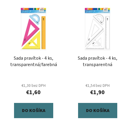
i
V
e
ý
p
p
r
i
o
s
d
p
u
r
k
Sada pravítok - 4 ks,
Sada pravítok - 4 ks,
o
t
transparentná/farebná
transparentná
d
o
u
v
k
€1,30 bez DPH
€1,54 bez DPH
t
€1,60
€1,90
o
v
DO KOŠÍKA
DO KOŠÍKA