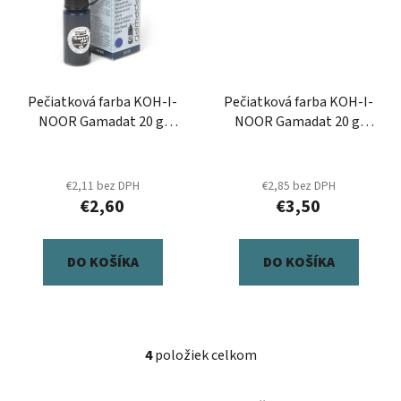
Pečiatková farba KOH-I-
Pečiatková farba KOH-I-
NOOR Gamadat 20 g,
NOOR Gamadat 20 g,
modrá
čierna
€2,11 bez DPH
€2,85 bez DPH
€2,60
€3,50
DO KOŠÍKA
DO KOŠÍKA
4
položiek celkom
O
v