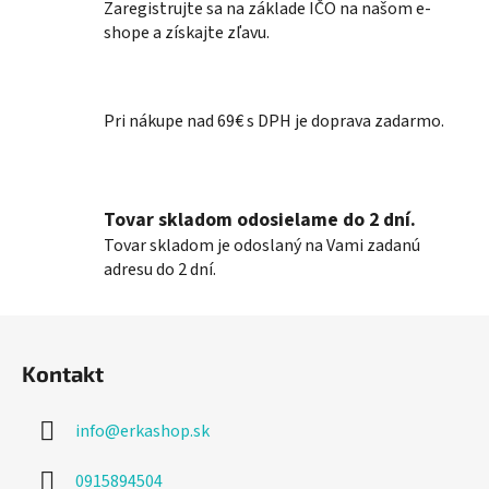
l
Zaregistrujte sa na základe IČO na našom e-
á
shope a získajte zľavu.
d
a
c
Pri nákupe nad 69€ s DPH je doprava zadarmo.
i
e
p
r
Tovar skladom odosielame do 2 dní.
v
k
Tovar skladom je odoslaný na Vami zadanú
y
adresu do 2 dní.
v
ý
Z
p
á
i
Kontakt
p
s
ä
u
info
@
erkashop.sk
t
i
0915894504