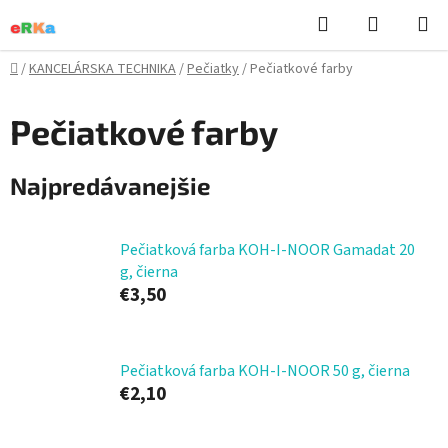
Prejsť
Hľadať
NÁKUP
na
KOŠÍK
obsah
Domov
/
KANCELÁRSKA TECHNIKA
/
Pečiatky
/
Pečiatkové farby
Pečiatkové farby
Najpredávanejšie
Pečiatková farba KOH-I-NOOR Gamadat 20
g, čierna
€3,50
Pečiatková farba KOH-I-NOOR 50 g, čierna
€2,10