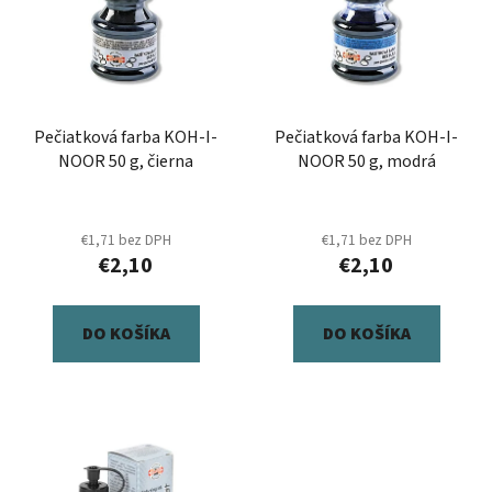
p
r
i
o
s
d
p
u
r
k
Pečiatková farba KOH-I-
Pečiatková farba KOH-I-
o
t
NOOR 50 g, čierna
NOOR 50 g, modrá
d
o
u
v
k
€1,71 bez DPH
€1,71 bez DPH
t
€2,10
€2,10
o
v
DO KOŠÍKA
DO KOŠÍKA