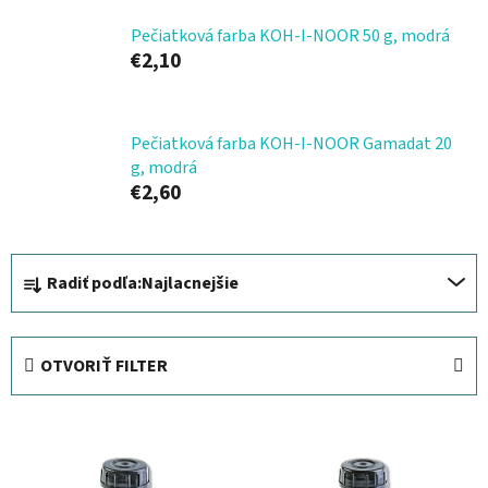
Pečiatková farba KOH-I-NOOR 50 g, modrá
€2,10
Pečiatková farba KOH-I-NOOR Gamadat 20
g, modrá
€2,60
R
Radiť podľa:
Najlacnejšie
a
d
e
OTVORIŤ FILTER
n
i
V
e
ý
p