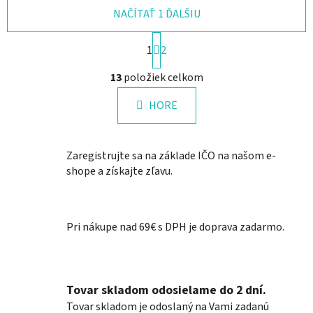
NAČÍTAŤ 1 ĎALŠIU
S
1
2
t
r
O
13
položiek celkom
á
v
n
l
k
HORE
á
o
d
v
a
a
Zaregistrujte sa na základe IČO na našom e-
n
c
i
shope a získajte zľavu.
i
e
e
p
r
Pri nákupe nad 69€ s DPH je doprava zadarmo.
v
k
y
v
Tovar skladom odosielame do 2 dní.
ý
Tovar skladom je odoslaný na Vami zadanú
p