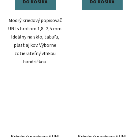
DO KOŠÍKA
DO KOŠÍKA
Modrý kriedový popisovač
UNI s hrotom 1,8–2,5 mm.
Ideálny na sklo, tabuľu,
plast aj kov. Výborne
zotierateľný vlhkou
handričkou.
Kriedový popisovač UNI
Kriedový popisovač UNI