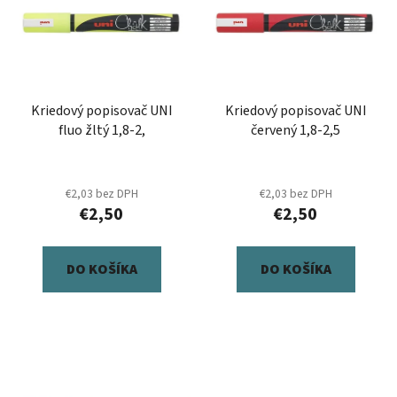
p
r
i
o
s
d
p
u
r
k
Kriedový popisovač UNI
Kriedový popisovač UNI
o
t
fluo žltý 1,8-2,
červený 1,8-2,5
d
o
u
v
k
€2,03 bez DPH
€2,03 bez DPH
t
€2,50
€2,50
o
v
DO KOŠÍKA
DO KOŠÍKA