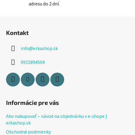
adresu do 2 dní.
i
s
Z
u
á
Kontakt
p
ä
info
@
erkashop.sk
t
i
0915894504
e
Informácie pre vás
Ako nakupovať – návod na objednávku v e-shope |
erkashop.sk
Obchodné podmienky