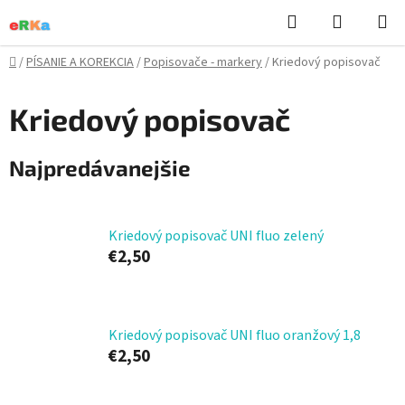
Prejsť
Hľadať
NÁKUP
na
KOŠÍK
obsah
Domov
/
PÍSANIE A KOREKCIA
/
Popisovače - markery
/
Kriedový popisovač
Kriedový popisovač
Najpredávanejšie
Kriedový popisovač UNI fluo zelený
€2,50
Kriedový popisovač UNI fluo oranžový 1,8
€2,50