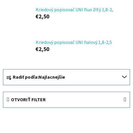
Kriedový popisovač UNI fluo žltý 1,8-2,
€2,50
Kriedový popisovač UNI fialový 1,8-2,5
€2,50
R
Radiť podľa:
Najlacnejšie
a
d
e
OTVORIŤ FILTER
n
i
V
e
ý
p