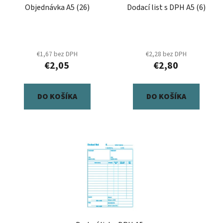
Objednávka A5 (26)
Dodací list s DPH A5 (6)
o
t
d
o
u
v
k
€1,67 bez DPH
€2,28 bez DPH
t
€2,05
€2,80
o
v
DO KOŠÍKA
DO KOŠÍKA