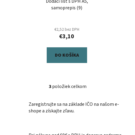
Dodací list s DPH A5,
samoprepis (9)
€2,52 bez DPH
€3,10
DO KOŠÍKA
3
položiek celkom
O
v
l
Zaregistrujte sa na základe IČO na našom e-
á
shope a získajte zľavu.
d
a
c