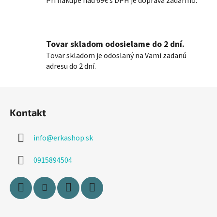
Pri nákupe nad 69€ s DPH je doprava zadarmo.
i
e
p
r
Tovar skladom odosielame do 2 dní.
v
k
Tovar skladom je odoslaný na Vami zadanú
y
adresu do 2 dní.
v
ý
Z
p
á
i
Kontakt
p
s
ä
u
info
@
erkashop.sk
t
i
0915894504
e