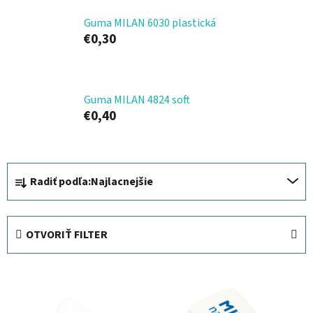
Guma MILAN 6030 plastická
€0,30
Guma MILAN 4824 soft
€0,40
R
Radiť podľa:
Najlacnejšie
a
d
e
OTVORIŤ FILTER
n
i
V
e
ý
p