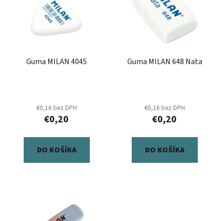
p
r
i
o
s
d
p
u
r
k
Guma MILAN 4045
Guma MILAN 648 Nata
o
t
d
o
u
v
k
€0,16 bez DPH
€0,16 bez DPH
t
€0,20
€0,20
o
v
DO KOŠÍKA
DO KOŠÍKA