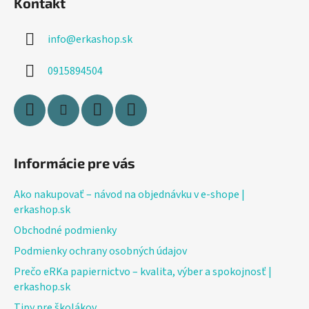
Kontakt
p
ä
info
@
erkashop.sk
t
i
0915894504
e
Informácie pre vás
Ako nakupovať – návod na objednávku v e-shope |
erkashop.sk
Obchodné podmienky
Podmienky ochrany osobných údajov
Prečo eRKa papiernictvo – kvalita, výber a spokojnosť |
erkashop.sk
Tipy pre školákov