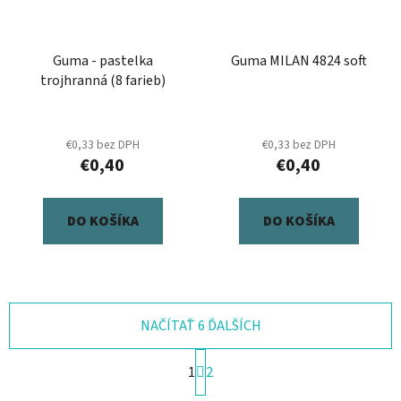
Guma - pastelka
Guma MILAN 4824 soft
trojhranná (8 farieb)
€0,33 bez DPH
€0,33 bez DPH
€0,40
€0,40
DO KOŠÍKA
DO KOŠÍKA
NAČÍTAŤ 6 ĎALŠÍCH
S
1
2
t
r
O