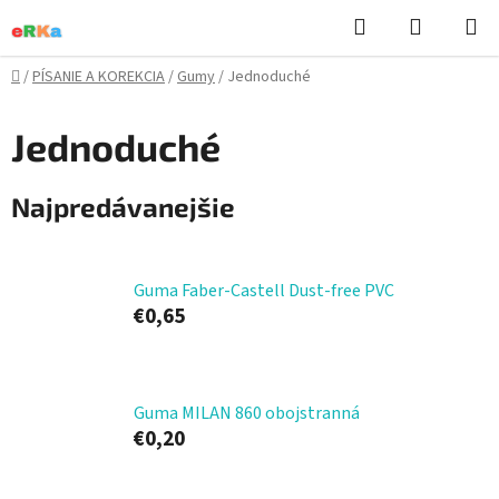
Prejsť
Hľadať
NÁKUP
na
KOŠÍK
obsah
Domov
/
PÍSANIE A KOREKCIA
/
Gumy
/
Jednoduché
Jednoduché
Najpredávanejšie
Guma Faber-Castell Dust-free PVC
€0,65
Guma MILAN 860 obojstranná
€0,20