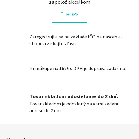
18
položiek celkom
á
v
n
l
k
HORE
á
o
d
v
a
a
Zaregistrujte sa na základe IČO na našom e-
n
c
i
shope a získajte zľavu.
i
e
e
p
r
Pri nákupe nad 69€ s DPH je doprava zadarmo.
v
k
y
v
Tovar skladom odosielame do 2 dní.
ý
Tovar skladom je odoslaný na Vami zadanú
p
adresu do 2 dní.
i
s
Z
u
á