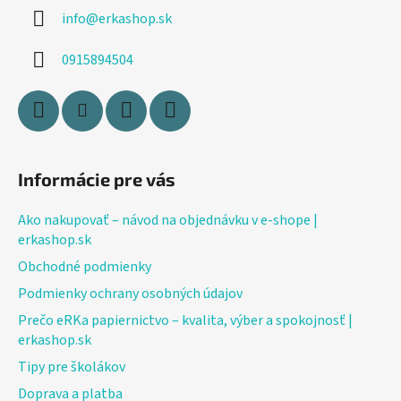
ä
info
@
erkashop.sk
t
i
0915894504
e
Informácie pre vás
Ako nakupovať – návod na objednávku v e-shope |
erkashop.sk
Obchodné podmienky
Podmienky ochrany osobných údajov
Prečo eRKa papiernictvo – kvalita, výber a spokojnosť |
erkashop.sk
Tipy pre školákov
Doprava a platba