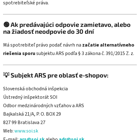
spotrebiteľské práva.
🟢 Ak predávajúci odpovie zamietavo, alebo
na žiadosť neodpovie do 30 dní
Má spotrebiteľ právo podať návrh na
začatie alternatívneho
riešenia sporu
subjektu ARS podľa § 3 zákona č. 391/2015 Z. z.
💡 Subjekt ARS pre oblasť e-shopov:
Slovenská obchodná inšpekcia
Ústredný inšpektorát SOI
Odbor medzinárodných vzťahov a ARS
Bajkalská 21/A, P. O. BOX 29
827 99 Bratislava 27
Web:
www.soi.sk
E-mail:
ars@soi.sk
alebo
adr@soi.sk