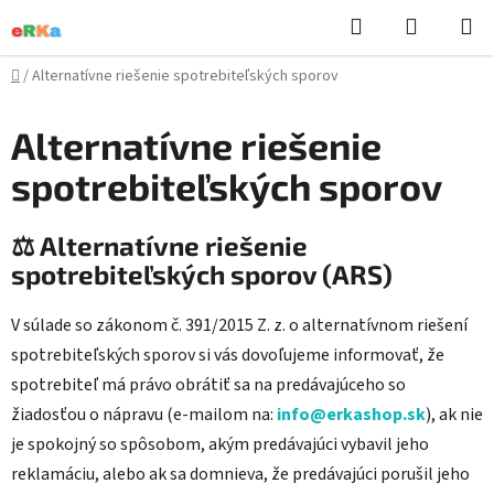
Prejsť
Hľadať
NÁKUP
na
KOŠÍK
obsah
Domov
/
Alternatívne riešenie spotrebiteľských sporov
Alternatívne riešenie
spotrebiteľských sporov
⚖️ Alternatívne riešenie
spotrebiteľských sporov (ARS)
V súlade so zákonom č. 391/2015 Z. z. o alternatívnom riešení
spotrebiteľských sporov si vás dovoľujeme informovať, že
spotrebiteľ má právo obrátiť sa na predávajúceho so
žiadosťou o nápravu (e-mailom na:
info@erkashop.sk
), ak nie
je spokojný so spôsobom, akým predávajúci vybavil jeho
reklamáciu, alebo ak sa domnieva, že predávajúci porušil jeho