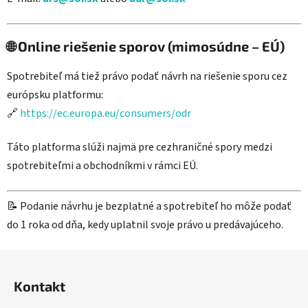
🌐 Online riešenie sporov (mimosúdne – EÚ)
Spotrebiteľ má tiež právo podať návrh na riešenie sporu cez
európsku platformu:
🔗
https://ec.europa.eu/consumers/odr
Táto platforma slúži najmä pre cezhraničné spory medzi
spotrebiteľmi a obchodníkmi v rámci EÚ.
📝 Podanie návrhu je bezplatné a spotrebiteľ ho môže podať
do 1 roka od dňa, kedy uplatnil svoje právo u predávajúceho.
Z
á
Kontakt
p