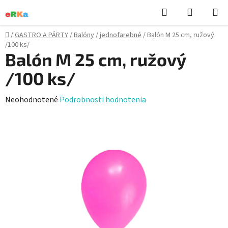
Prejsť
Hľadať
NÁKUP
na
KOŠÍK
obsah
Domov
/
GASTRO A PÁRTY
/
Balóny
/
jednofarebné
/
Balón M 25 cm, ružový
/100 ks/
Balón M 25 cm, ružový
/100 ks/
Priemerné
Neohodnotené
Podrobnosti hodnotenia
hodnotenie
produktu
je
0,0
z
5
hviezdičiek.