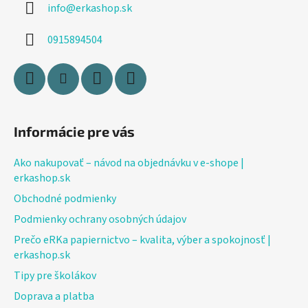
info
@
erkashop.sk
t
i
0915894504
e
Informácie pre vás
Ako nakupovať – návod na objednávku v e-shope |
erkashop.sk
Obchodné podmienky
Podmienky ochrany osobných údajov
Prečo eRKa papiernictvo – kvalita, výber a spokojnosť |
erkashop.sk
Tipy pre školákov
Doprava a platba