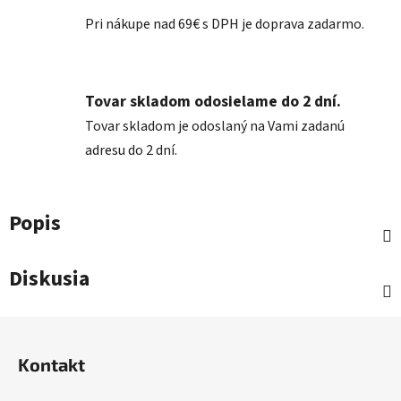
Pri nákupe nad 69€ s DPH je doprava zadarmo.
Tovar skladom odosielame do 2 dní.
Tovar skladom je odoslaný na Vami zadanú
adresu do 2 dní.
Popis
Diskusia
Z
á
Kontakt
p
ä