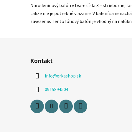
Narodeninový balón v tvare čísla 3 – striebornej fa
takže nie je potrebné viazanie. V balení sa nenach
zavesenie. Tento fóliový balón je vhodný na nafúk
Z
á
Kontakt
p
ä
info
@
erkashop.sk
t
i
0915894504
e