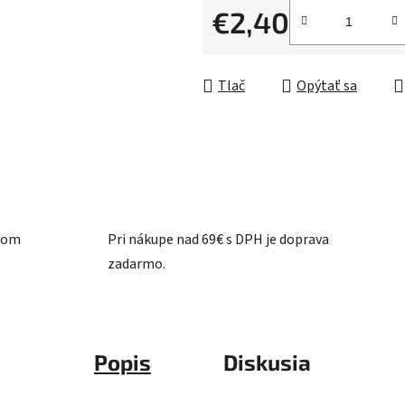
z
€2,40
5
Jednotková cena:
hviezdičiek.
Tlač
Opýtať sa
ašom
Pri nákupe nad 69€ s DPH je doprava
zadarmo.
Popis
Diskusia