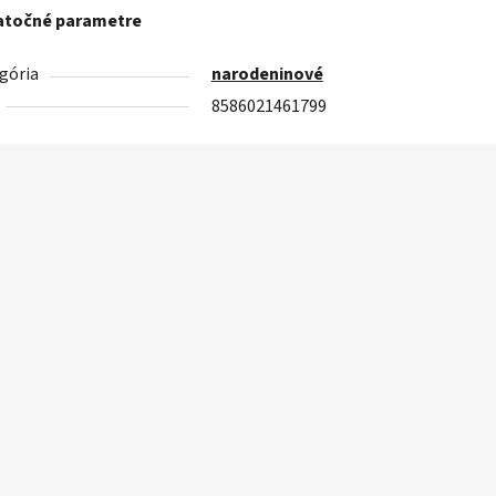
točné parametre
gória
narodeninové
8586021461799