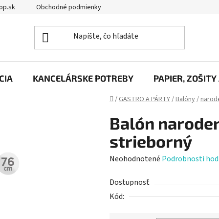
op.sk
Obchodné podmienky
Podmienky ochrany osobných úd
CIA
KANCELÁRSKE POTREBY
PAPIER, ZOŠITY
Domov
/
GASTRO A PÁRTY
/
Balóny
/
narod
Balón narodeni
strieborný
Priemerné
Neohodnotené
Podrobnosti hod
hodnotenie
Dostupnosť
produktu
Kód:
je
0,0