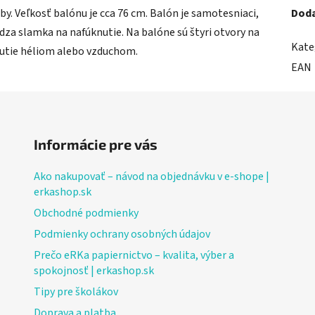
rby. Veľkosť balónu je cca 76 cm. Balón je samotesniaci,
Doda
ádza slamka na nafúknutie. Na balóne sú štyri otvory na
Kate
nutie héliom alebo vzduchom.
EAN
Informácie pre vás
Ako nakupovať – návod na objednávku v e-shope |
erkashop.sk
Obchodné podmienky
Podmienky ochrany osobných údajov
Prečo eRKa papiernictvo – kvalita, výber a
spokojnosť | erkashop.sk
Tipy pre školákov
Doprava a platba