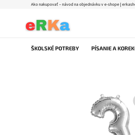
Prejsť
Ako nakupovať – návod na objednávku v e-shope | erkash
na
obsah
ŠKOLSKÉ POTREBY
PÍSANIE A KOREK