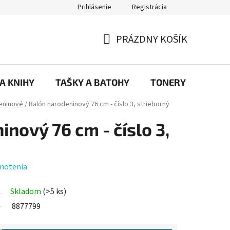
Prihlásenie
Registrácia
ajov
Prečo eRKa papiernictvo – kvalita, výber a spokojnosť | erkash
PRÁZDNY KOŠÍK
NÁKUPNÝ
KOŠÍK
 A KNIHY
TAŠKY A BATOHY
TONERY
KANC
eninové
/
Balón narodeninový 76 cm - číslo 3, strieborný
nový 76 cm - číslo 3,
notenia
Skladom
(>5 ks)
8877799