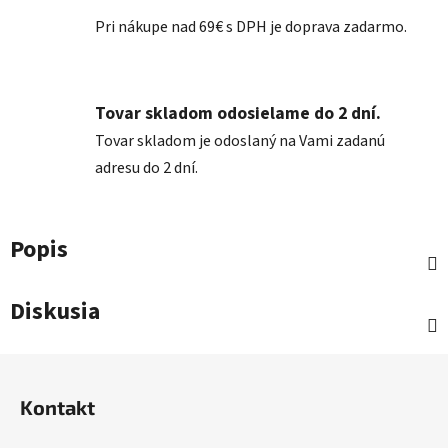
Pri nákupe nad 69€ s DPH je doprava zadarmo.
Tovar skladom odosielame do 2 dní.
Tovar skladom je odoslaný na Vami zadanú
adresu do 2 dní.
Popis
Diskusia
Z
á
Kontakt
p
ä