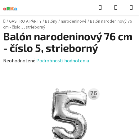
Prejsť
Hľadať
NÁKUP
na
KOŠÍK
obsah
Domov
/
GASTRO A PÁRTY
/
Balóny
/
narodeninové
/
Balón narodeninový 76
cm - číslo 5, strieborný
Balón narodeninový 76 cm
- číslo 5, strieborný
Priemerné
Neohodnotené
Podrobnosti hodnotenia
hodnotenie
produktu
je
0,0
z
5
hviezdičiek.