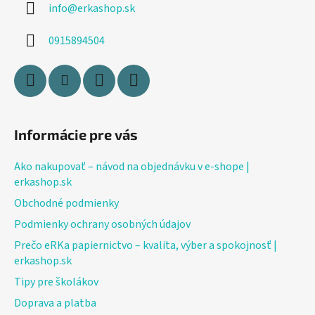
info
@
erkashop.sk
t
i
0915894504
e
Informácie pre vás
Ako nakupovať – návod na objednávku v e-shope |
erkashop.sk
Obchodné podmienky
Podmienky ochrany osobných údajov
Prečo eRKa papiernictvo – kvalita, výber a spokojnosť |
erkashop.sk
Tipy pre školákov
Doprava a platba