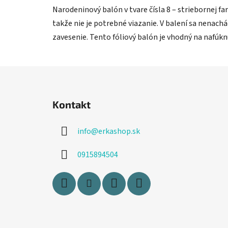
Narodeninový balón v tvare čísla 8 – striebornej fa
takže nie je potrebné viazanie. V balení sa nenach
zavesenie. Tento fóliový balón je vhodný na nafúk
Z
á
Kontakt
p
ä
info
@
erkashop.sk
t
i
0915894504
e