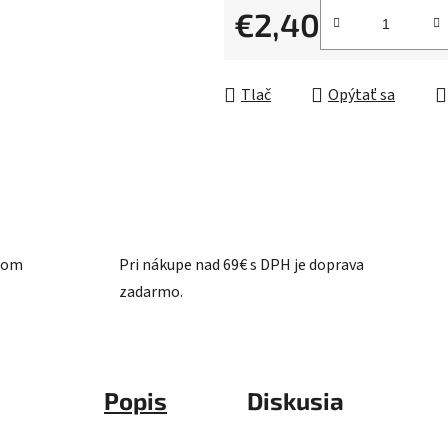
z
€2,40
5
Jednotková cena:
hviezdičiek.
Tlač
Opýtať sa
ašom
Pri nákupe nad 69€ s DPH je doprava
zadarmo.
Popis
Diskusia