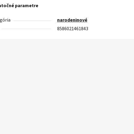
točné parametre
gória
narodeninové
8586021461843