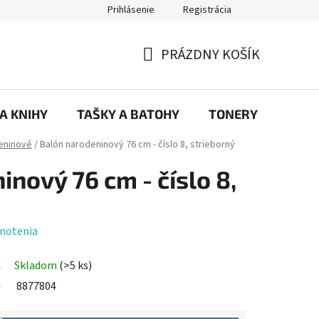
Prihlásenie
Registrácia
ajov
Prečo eRKa papiernictvo – kvalita, výber a spokojnosť | erkash
PRÁZDNY KOŠÍK
NÁKUPNÝ
KOŠÍK
 A KNIHY
TAŠKY A BATOHY
TONERY
KANC
eninové
/
Balón narodeninový 76 cm - číslo 8, strieborný
nový 76 cm - číslo 8,
notenia
Skladom
(>5 ks)
8877804