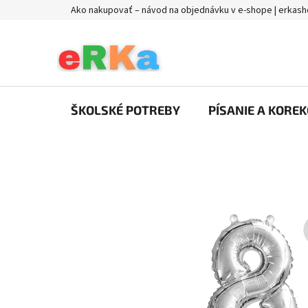
Prejsť
Ako nakupovať – návod na objednávku v e-shope | erkash
na
obsah
ŠKOLSKÉ POTREBY
PÍSANIE A KOREK