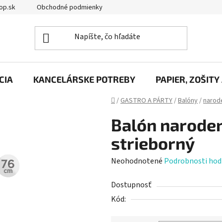
op.sk
Obchodné podmienky
Podmienky ochrany osobných úd
CIA
KANCELÁRSKE POTREBY
PAPIER, ZOŠITY
Domov
/
GASTRO A PÁRTY
/
Balóny
/
narod
Balón narodeni
strieborný
Priemerné
Neohodnotené
Podrobnosti hod
hodnotenie
Dostupnosť
produktu
Kód:
je
0,0