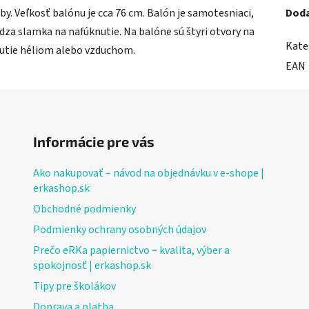
rby. Veľkosť balónu je cca 76 cm. Balón je samotesniaci,
Doda
ádza slamka na nafúknutie. Na balóne sú štyri otvory na
Kate
nutie héliom alebo vzduchom.
EAN
Informácie pre vás
Ako nakupovať – návod na objednávku v e-shope |
erkashop.sk
Obchodné podmienky
Podmienky ochrany osobných údajov
Prečo eRKa papiernictvo – kvalita, výber a
spokojnosť | erkashop.sk
Tipy pre školákov
Doprava a platba