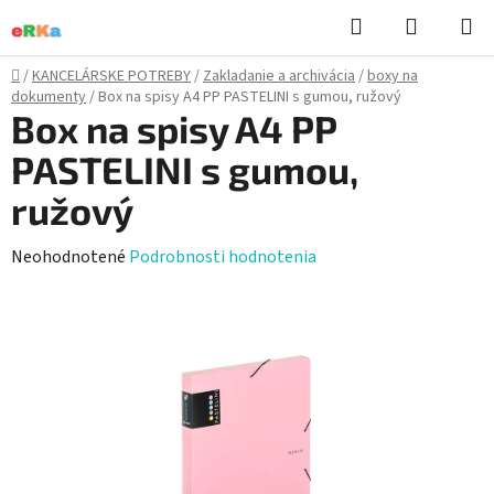
Prejsť
Hľadať
NÁKUP
na
KOŠÍK
obsah
Domov
/
KANCELÁRSKE POTREBY
/
Zakladanie a archivácia
/
boxy na
dokumenty
/
Box na spisy A4 PP PASTELINI s gumou, ružový
Box na spisy A4 PP
PASTELINI s gumou,
ružový
Priemerné
Neohodnotené
Podrobnosti hodnotenia
hodnotenie
produktu
je
0,0
z
5
hviezdičiek.