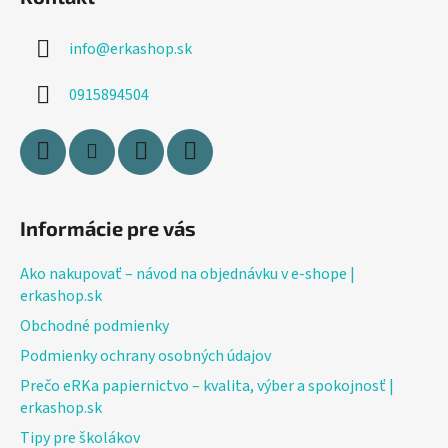
p
ä
info
@
erkashop.sk
t
i
0915894504
e
Informácie pre vás
Ako nakupovať – návod na objednávku v e-shope |
erkashop.sk
Obchodné podmienky
Podmienky ochrany osobných údajov
Prečo eRKa papiernictvo – kvalita, výber a spokojnosť |
erkashop.sk
Tipy pre školákov