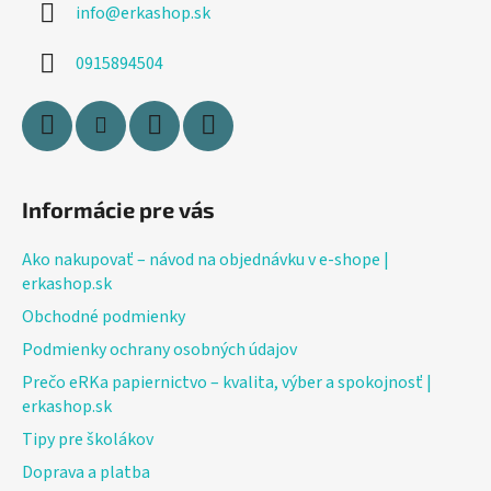
info
@
erkashop.sk
t
i
0915894504
e
Informácie pre vás
Ako nakupovať – návod na objednávku v e-shope |
erkashop.sk
Obchodné podmienky
Podmienky ochrany osobných údajov
Prečo eRKa papiernictvo – kvalita, výber a spokojnosť |
erkashop.sk
Tipy pre školákov
Doprava a platba