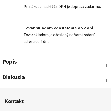
Pri nákupe nad 69€ s DPH je doprava zadarmo.
Tovar skladom odosielame do 2 dní.
Tovar skladom je odoslaný na Vami zadanú
adresu do 2 dní.
Popis
Diskusia
Z
á
Kontakt
p
ä