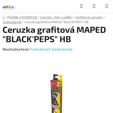
Prejsť
Hľadať
NÁKUP
na
KOŠÍK
obsah
Domov
/
PÍSANIE A KOREKCIA
/
Ceruzky, tuhy a uhlíky
/
Grafitové ceruzky
/
Jednoduché
/
Ceruzka grafitová MAPED "BLACK'PEPS" HB
Ceruzka grafitová MAPED
"BLACK'PEPS" HB
Priemerné
Neohodnotené
Podrobnosti hodnotenia
hodnotenie
produktu
je
0,0
z
5
hviezdičiek.