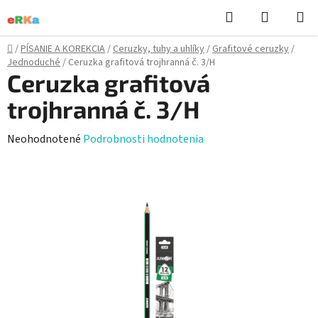
Prejsť
Hľadať
NÁKUP
na
KOŠÍK
obsah
Domov
/
PÍSANIE A KOREKCIA
/
Ceruzky, tuhy a uhlíky
/
Grafitové ceruzky
/
Jednoduché
/
Ceruzka grafitová trojhranná č. 3/H
Ceruzka grafitová
trojhranná č. 3/H
Priemerné
Neohodnotené
Podrobnosti hodnotenia
hodnotenie
produktu
je
0,0
z
5
hviezdičiek.