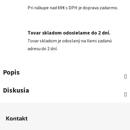
Pri nákupe nad 69€ s DPH je doprava zadarmo.
Tovar skladom odosielame do 2 dní.
Tovar skladom je odoslaný na Vami zadanú
adresu do 2 dní.
Popis
Diskusia
Z
á
Kontakt
p
ä