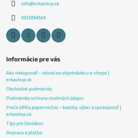
info
@
erkashop.sk
t
i
0915894504
e
Informácie pre vás
Ako nakupovať – návod na objednávku v e-shope |
erkashop.sk
Obchodné podmienky
Podmienky ochrany osobných údajov
Prečo eRKa papiernictvo – kvalita, výber a spokojnosť |
erkashop.sk
Tipy pre školákov
Doprava a platba