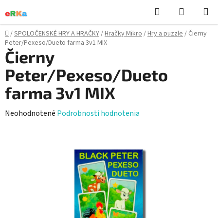
Prejsť
Hľadať
NÁKUP
na
KOŠÍK
obsah
Domov
/
SPOLOČENSKÉ HRY A HRAČKY
/
Hračky Mikro
/
Hry a puzzle
/
Čierny
Peter/Pexeso/Dueto farma 3v1 MIX
Čierny
Peter/Pexeso/Dueto
farma 3v1 MIX
Priemerné
Neohodnotené
Podrobnosti hodnotenia
hodnotenie
produktu
je
0,0
z
5
hviezdičiek.