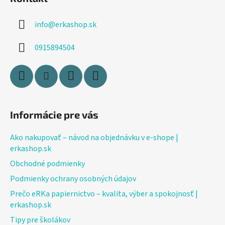
p
ä
info
@
erkashop.sk
t
i
0915894504
e
Informácie pre vás
Ako nakupovať – návod na objednávku v e-shope |
erkashop.sk
Obchodné podmienky
Podmienky ochrany osobných údajov
Prečo eRKa papiernictvo – kvalita, výber a spokojnosť |
erkashop.sk
Tipy pre školákov