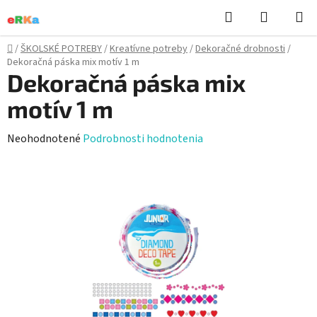
Prejsť
Hľadať
NÁKUP
na
KOŠÍK
obsah
Domov
/
ŠKOLSKÉ POTREBY
/
Kreatívne potreby
/
Dekoračné drobnosti
/
Dekoračná páska mix motív 1 m
Dekoračná páska mix
motív 1 m
Priemerné
Neohodnotené
Podrobnosti hodnotenia
hodnotenie
produktu
je
0,0
z
5
hviezdičiek.