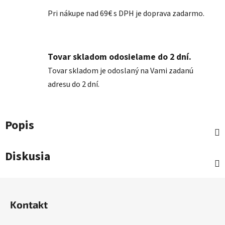
Pri nákupe nad 69€ s DPH je doprava zadarmo.
Tovar skladom odosielame do 2 dní.
Tovar skladom je odoslaný na Vami zadanú
adresu do 2 dní.
Popis
Diskusia
Z
á
Kontakt
p
ä