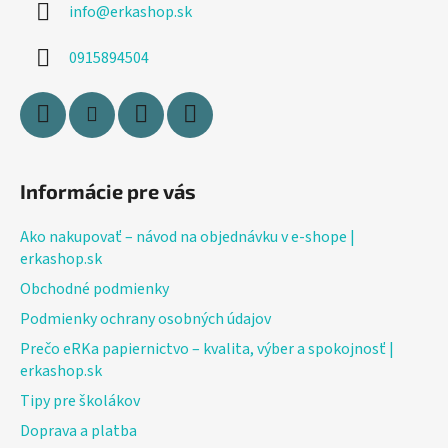
info
@
erkashop.sk
t
i
0915894504
e
Informácie pre vás
Ako nakupovať – návod na objednávku v e-shope |
erkashop.sk
Obchodné podmienky
Podmienky ochrany osobných údajov
Prečo eRKa papiernictvo – kvalita, výber a spokojnosť |
erkashop.sk
Tipy pre školákov
Doprava a platba