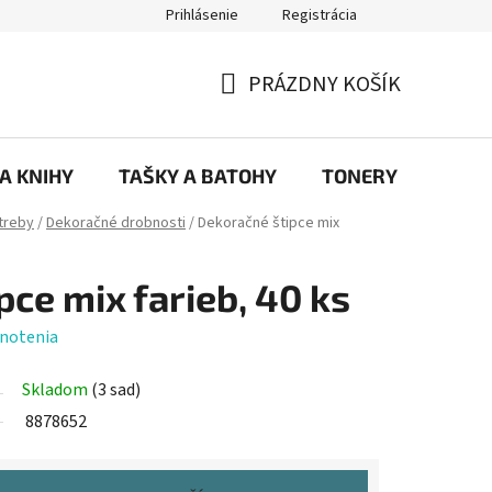
Prihlásenie
Registrácia
ajov
Prečo eRKa papiernictvo – kvalita, výber a spokojnosť | erkash
PRÁZDNY KOŠÍK
NÁKUPNÝ
KOŠÍK
 A KNIHY
TAŠKY A BATOHY
TONERY
KANC
treby
/
Dekoračné drobnosti
/
Dekoračné štipce mix
ce mix farieb, 40 ks
notenia
Skladom
(3 sad)
8878652