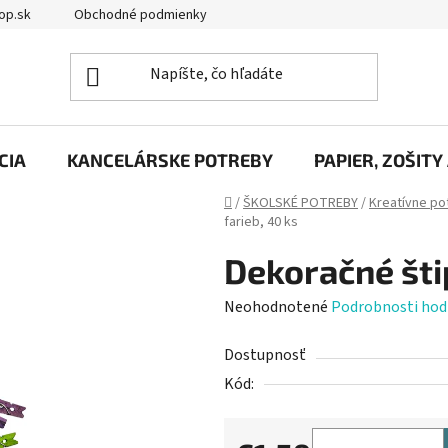
op.sk
Obchodné podmienky
Podmienky ochrany osobných úd
CIA
KANCELÁRSKE POTREBY
PAPIER, ZOŠITY
Domov
/
ŠKOLSKÉ POTREBY
/
Kreatívne po
farieb, 40 ks
Dekoračné štip
Priemerné
Neohodnotené
Podrobnosti hod
hodnotenie
Dostupnosť
produktu
Kód:
je
0,0
z