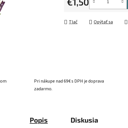
€1,50
5
Jednotková cena:
hviezdičiek.
Tlač
Opýtať sa
ašom
Pri nákupe nad 69€ s DPH je doprava
zadarmo.
Popis
Diskusia