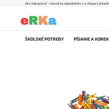
Prejsť
Ako nakupovať – návod na objednávku v e-shope | erkash
na
obsah
ŠKOLSKÉ POTREBY
PÍSANIE A KOREK