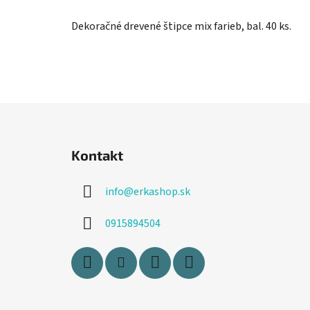
Dekoračné drevené štipce mix farieb, bal. 40 ks.
Z
á
Kontakt
p
ä
info
@
erkashop.sk
t
i
0915894504
e