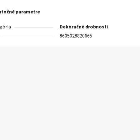
točné parametre
gória
Dekoračné drobnosti
8605028820665