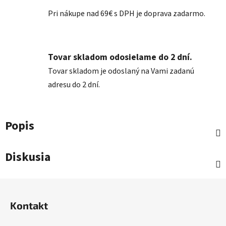
Pri nákupe nad 69€ s DPH je doprava zadarmo.
Tovar skladom odosielame do 2 dní.
Tovar skladom je odoslaný na Vami zadanú
adresu do 2 dní.
Popis
Diskusia
Z
á
Kontakt
p
ä