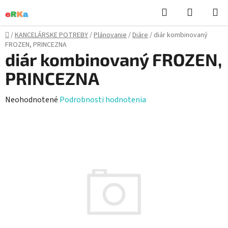
Prejsť
Hľadať
NÁKUP
na
KOŠÍK
obsah
Domov
/
KANCELÁRSKE POTREBY
/
Plánovanie
/
Diáre
/
diár kombinovaný
FROZEN, PRINCEZNA
diár kombinovaný FROZEN,
PRINCEZNA
Priemerné
Neohodnotené
Podrobnosti hodnotenia
hodnotenie
produktu
je
0,0
z
5
hviezdičiek.