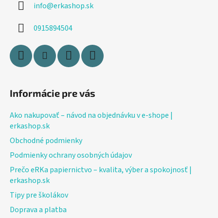
info
@
erkashop.sk
t
i
0915894504
e
Informácie pre vás
Ako nakupovať – návod na objednávku v e-shope |
erkashop.sk
Obchodné podmienky
Podmienky ochrany osobných údajov
Prečo eRKa papiernictvo – kvalita, výber a spokojnosť |
erkashop.sk
Tipy pre školákov
Doprava a platba