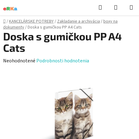
Prejsť
Hľadať
NÁKUP
na
KOŠÍK
obsah
Domov
/
KANCELÁRSKE POTREBY
/
Zakladanie a archivácia
/
boxy na
dokumenty
/
Doska s gumičkou PP A4 Cats
Doska s gumičkou PP A4
Cats
Priemerné
Neohodnotené
Podrobnosti hodnotenia
hodnotenie
produktu
je
0,0
z
5
hviezdičiek.