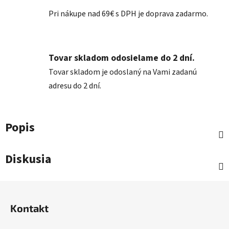
Pri nákupe nad 69€ s DPH je doprava zadarmo.
Tovar skladom odosielame do 2 dní.
Tovar skladom je odoslaný na Vami zadanú
adresu do 2 dní.
Popis
Diskusia
Z
á
Kontakt
p
ä