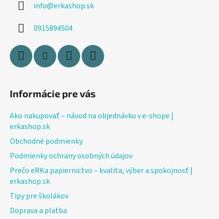
info
@
erkashop.sk
t
i
0915894504
e
Informácie pre vás
Ako nakupovať – návod na objednávku v e-shope |
erkashop.sk
Obchodné podmienky
Podmienky ochrany osobných údajov
Prečo eRKa papiernictvo – kvalita, výber a spokojnosť |
erkashop.sk
Tipy pre školákov
Doprava a platba