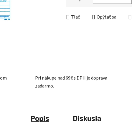
5
Jednotková cena:
hviezdičiek.
Tlač
Opýtať sa
ašom
Pri nákupe nad 69€ s DPH je doprava
zadarmo.
Popis
Diskusia