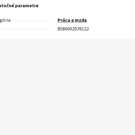
točné parametre
gória
Práca a mzda
8586002039122