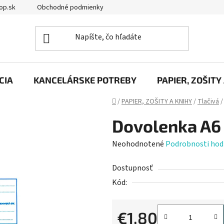
op.sk
Obchodné podmienky
Podmienky ochrany osobných úd
CIA
KANCELÁRSKE POTREBY
PAPIER, ZOŠITY
Domov
/
PAPIER, ZOŠITY A KNIHY
/
Tlačivá
/
Dovolenka A6 
Priemerné
Neohodnotené
Podrobnosti hod
hodnotenie
Dostupnosť
produktu
Kód:
je
0,0
z
€1,80