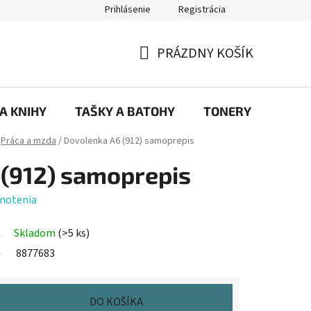
Prihlásenie
Registrácia
ajov
Prečo eRKa papiernictvo – kvalita, výber a spokojnosť | erkash
PRÁZDNY KOŠÍK
NÁKUPNÝ
KOŠÍK
 A KNIHY
TAŠKY A BATOHY
TONERY
KANC
Práca a mzda
/
Dovolenka A6 (912) samoprepis
(912) samoprepis
notenia
Skladom
(>5 ks)
8877683
DO KOŠÍKA