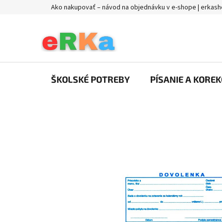
Prejsť
Ako nakupovať – návod na objednávku v e-shope | erkash
na
obsah
ŠKOLSKÉ POTREBY
PÍSANIE A KOREK