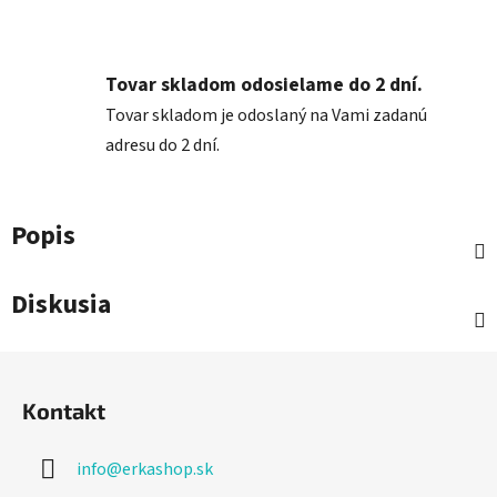
Tovar skladom odosielame do 2 dní.
Tovar skladom je odoslaný na Vami zadanú
adresu do 2 dní.
Popis
Diskusia
Z
á
Kontakt
p
ä
info
@
erkashop.sk
t