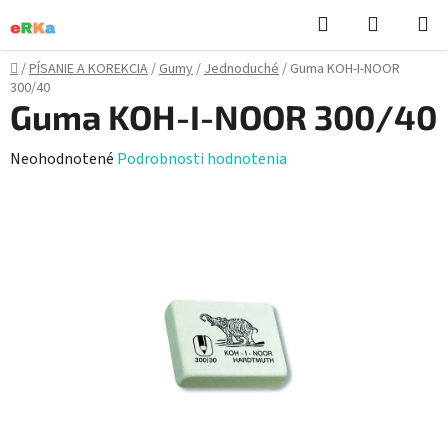
Prejsť
Hľadať
NÁKUP
na
KOŠÍK
obsah
Domov
/
PÍSANIE A KOREKCIA
/
Gumy
/
Jednoduché
/
Guma KOH-I-NOOR
300/40
Guma KOH-I-NOOR 300/40
Priemerné
Neohodnotené
Podrobnosti hodnotenia
hodnotenie
produktu
je
0,0
z
5
hviezdičiek.