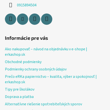
i
0915894504
e
Informácie pre vás
Ako nakupovať – návod na objednávku v e-shope |
erkashop.sk
Obchodné podmienky
Podmienky ochrany osobných údajov
Prečo eRKa papiernictvo – kvalita, výber a spokojnosť |
erkashop.sk
Tipy pre školákov
Doprava a platba
Alternatívne riešenie spotrebiteľských sporov