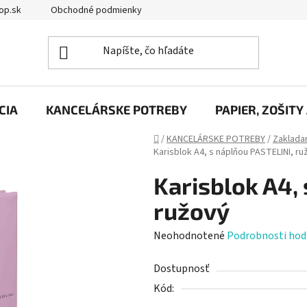
op.sk
Obchodné podmienky
Podmienky ochrany osobných úd
CIA
KANCELÁRSKE POTREBY
PAPIER, ZOŠITY
Domov
/
KANCELÁRSKE POTREBY
/
Zakladan
Karisblok A4, s náplňou PASTELINI, ru
Karisblok A4,
ružový
Priemerné
Neohodnotené
Podrobnosti hod
hodnotenie
Dostupnosť
produktu
Kód:
je