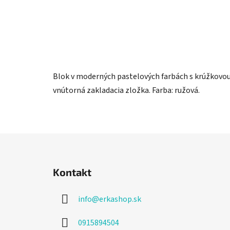
Blok v moderných pastelových farbách s krúžkovou
vnútorná zakladacia zložka. Farba: ružová.
Z
á
Kontakt
p
ä
info
@
erkashop.sk
t
i
0915894504