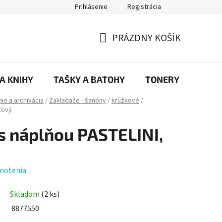
Prihlásenie
Registrácia
ajov
Prečo eRKa papiernictvo – kvalita, výber a spokojnosť | erkash
PRÁZDNY KOŠÍK
NÁKUPNÝ
KOŠÍK
 A KNIHY
TAŠKY A BATOHY
TONERY
KANC
ie a archivácia
/
Zakladače - šanóny
/
krúžkové
/
žový
 s náplňou PASTELINI,
notenia
Skladom
(2 ks)
8877550