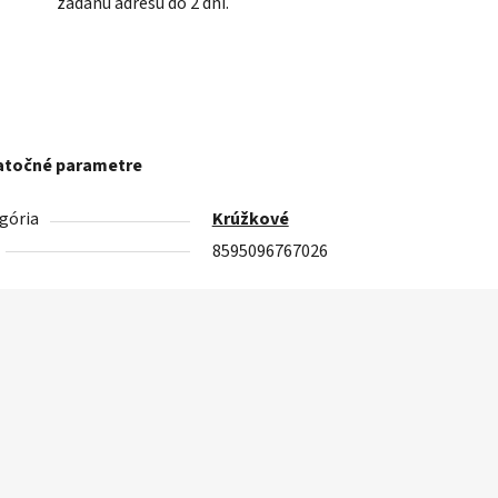
zadanú adresu do 2 dní.
točné parametre
gória
Krúžkové
8595096767026