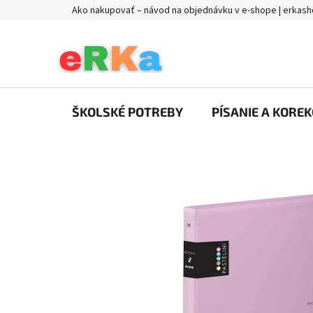
Prejsť
Ako nakupovať – návod na objednávku v e-shope | erkash
na
obsah
ŠKOLSKÉ POTREBY
PÍSANIE A KOREK