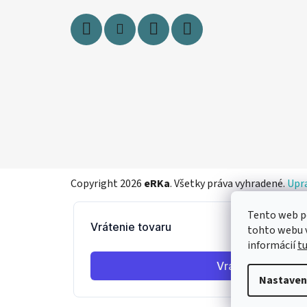
e
Copyright 2026
eRKa
. Všetky práva vyhradené.
Upra
Tento web p
tohto webu v
informácií
t
Nastaven