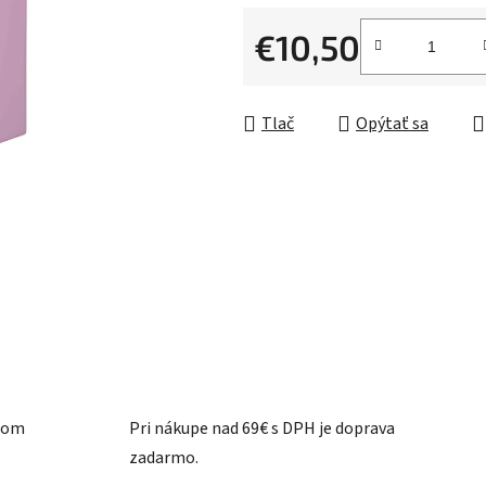
0,0
z
€10,50
5
Jednotková cena:
hviezdičiek.
Tlač
Opýtať sa
ašom
Pri nákupe nad 69€ s DPH je doprava
zadarmo.