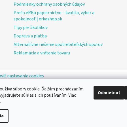
Podmienky ochrany osobných údajov
Prečo eRKa papiernictvo – kvalita, výber a
spokojnosť | erkashop.sk
Tipy pre školákov
Doprava a platba
Alternatívne riešenie spotrebiteľských sporov
Reklamácia a vrátenie tovaru
viť nastavenie cookies
oužíva súbory cookie. Ďalším prechádzaním
Odmietnuť
yjadrujete súhlas s ich používaním. Viac
u
.
ie
Používame
Retino