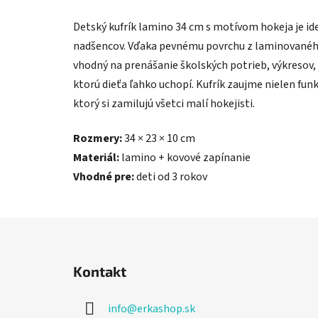
Detský kufrík lamino 34 cm s motívom hokeja je 
nadšencov. Vďaka pevnému povrchu z laminovaného
vhodný na prenášanie školských potrieb, výkresov, 
ktorú dieťa ľahko uchopí. Kufrík zaujme nielen fu
ktorý si zamilujú všetci malí hokejisti.
Rozmery:
34 × 23 × 10 cm
Materiál:
lamino + kovové zapínanie
Vhodné pre:
deti od 3 rokov
Z
á
Kontakt
p
ä
info
@
erkashop.sk
t