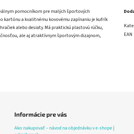
ideálnym pomocníkom pre malých športových
Doda
 kartónu a kvalitnému kovovému zapínaniu je kufrík
Kate
hračiek alebo desiaty. Má praktickú plastovú rúčku,
EAN
nkčnosťou, ale aj atraktívnym športovým dizajnom,
Informácie pre vás
Ako nakupovať – návod na objednávku v e-shope |