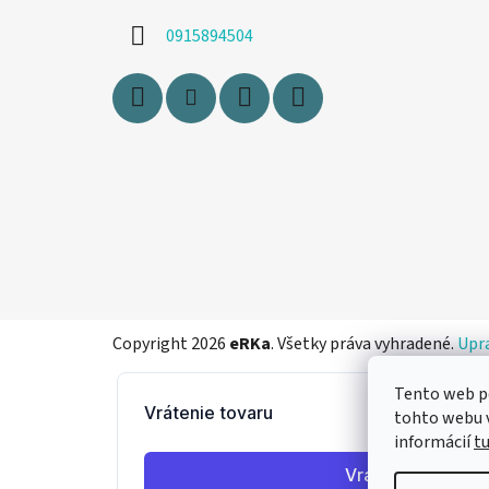
i
0915894504
e
Copyright 2026
eRKa
. Všetky práva vyhradené.
Upra
Tento web p
tohto webu v
informácií
t