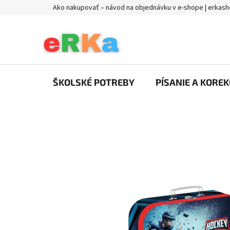
Prejsť
Ako nakupovať – návod na objednávku v e-shope | erkash
na
obsah
ŠKOLSKÉ POTREBY
PÍSANIE A KOREK