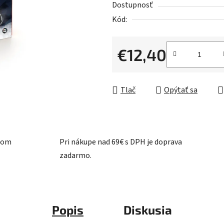
Dostupnosť
5
Kód:
hviezdičiek.
€12,40
Jednotková cena:
Tlač
Opýtať sa
ašom
Pri nákupe nad 69€ s DPH je doprava
zadarmo.
Popis
Diskusia