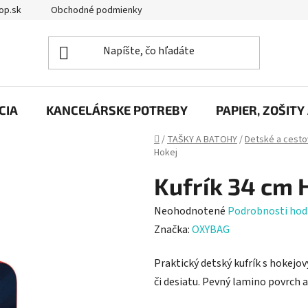
op.sk
Obchodné podmienky
Podmienky ochrany osobných úd
CIA
KANCELÁRSKE POTREBY
PAPIER, ZOŠITY
Domov
/
TAŠKY A BATOHY
/
Detské a cesto
Hokej
Kufrík 34 cm 
Priemerné
Neohodnotené
Podrobnosti hod
hodnotenie
Značka:
OXYBAG
produktu
Praktický detský kufrík s hokejo
je
či desiatu. Pevný lamino povrch 
0,0
z