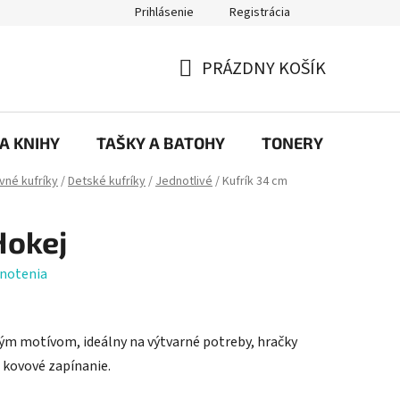
Prihlásenie
Registrácia
ajov
Prečo eRKa papiernictvo – kvalita, výber a spokojnosť | erkash
PRÁZDNY KOŠÍK
NÁKUPNÝ
KOŠÍK
 A KNIHY
TAŠKY A BATOHY
TONERY
KANC
vné kufríky
/
Detské kufríky
/
Jednotlivé
/
Kufrík 34 cm
Hokej
notenia
vým motívom, ideálny na výtvarné potreby, hračky
a kovové zapínanie.