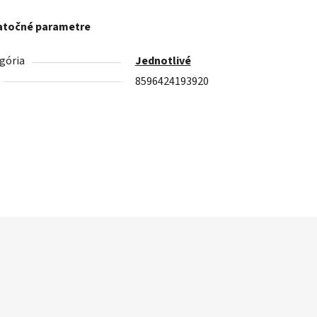
točné parametre
gória
Jednotlivé
8596424193920