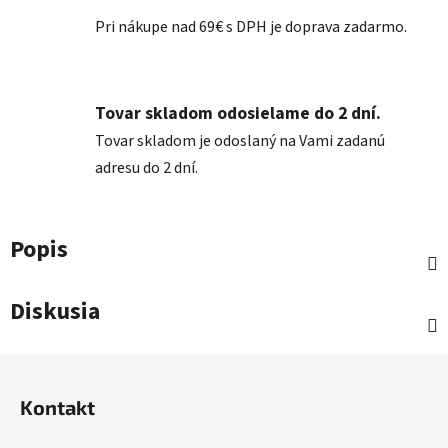
Pri nákupe nad 69€ s DPH je doprava zadarmo.
Tovar skladom odosielame do 2 dní.
Tovar skladom je odoslaný na Vami zadanú
adresu do 2 dní.
Popis
Diskusia
Z
á
Kontakt
p
ä