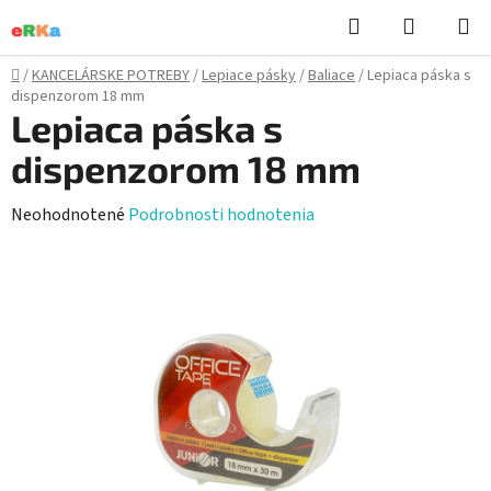
Prejsť
Hľadať
NÁKUP
na
KOŠÍK
obsah
Domov
/
KANCELÁRSKE POTREBY
/
Lepiace pásky
/
Baliace
/
Lepiaca páska s
dispenzorom 18 mm
Lepiaca páska s
dispenzorom 18 mm
Priemerné
Neohodnotené
Podrobnosti hodnotenia
hodnotenie
produktu
je
0,0
z
5
hviezdičiek.