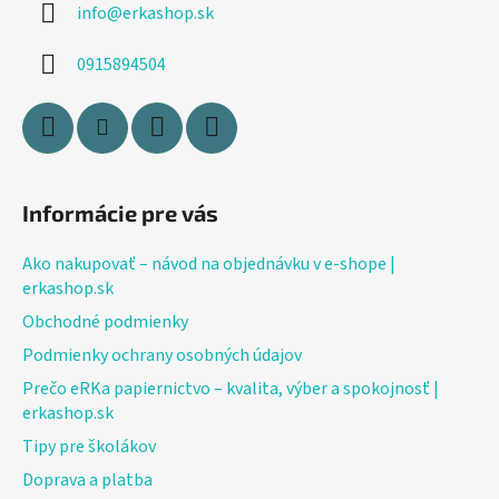
info
@
erkashop.sk
t
i
0915894504
e
Informácie pre vás
Ako nakupovať – návod na objednávku v e-shope |
erkashop.sk
Obchodné podmienky
Podmienky ochrany osobných údajov
Prečo eRKa papiernictvo – kvalita, výber a spokojnosť |
erkashop.sk
Tipy pre školákov
Doprava a platba