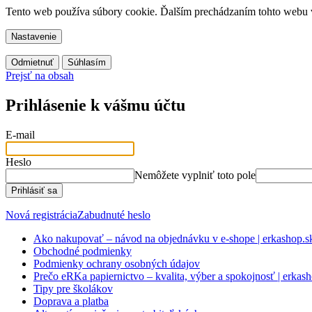
Tento web používa súbory cookie. Ďalším prechádzaním tohto webu vy
Nastavenie
Odmietnuť
Súhlasím
Prejsť na obsah
Prihlásenie k vášmu účtu
E-mail
Heslo
Nemôžete vyplniť toto pole
Prihlásiť sa
Nová registrácia
Zabudnuté heslo
Ako nakupovať – návod na objednávku v e-shope | erkashop.s
Obchodné podmienky
Podmienky ochrany osobných údajov
Prečo eRKa papiernictvo – kvalita, výber a spokojnosť | erkas
Tipy pre školákov
Doprava a platba