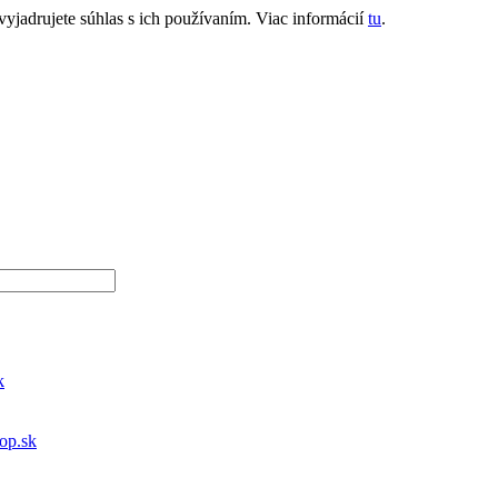
jadrujete súhlas s ich používaním. Viac informácií
tu
.
k
hop.sk