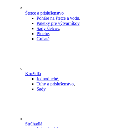
Štetce a príslušenstvo
Poháre na štetce a vodu
,
Paletky pre výtvarníkov
,
Sady štetcov
,
Ploché
,
Guľaté
Kružidlá
Jednoduché
,
Tuhy a príslušenstvo
,
Sady
Strúhadlá