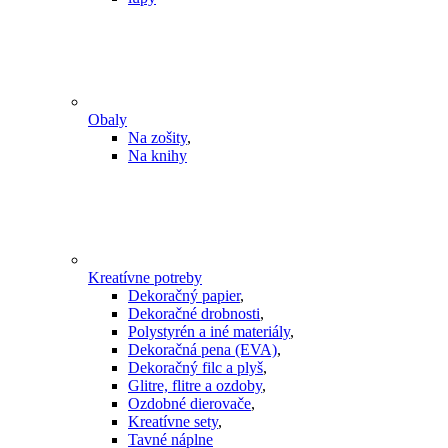
Obaly
Na zošity
,
Na knihy
Kreatívne potreby
Dekoračný papier
,
Dekoračné drobnosti
,
Polystyrén a iné materiály
,
Dekoračná pena (EVA)
,
Dekoračný filc a plyš
,
Glitre, flitre a ozdoby
,
Ozdobné dierovače
,
Kreatívne sety
,
Tavné náplne