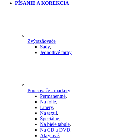
PÍSANIE A KOREKCIA
Zvýrazňovače
Sady
,
Jednotlivé farby
Popisovače - markery
Permanentné
,
Na fólie
,
Linery
,
Na textil
,
Špeciálne
,
Na biele tabule
,
Na CD a DVD
,
Akrylové
,