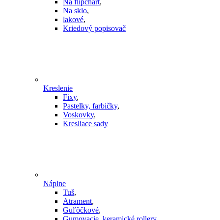
Na flipchart
,
Na sklo
,
lakové
,
Kriedový popisovač
Kreslenie
Fixy
,
Pastelky, farbičky
,
Voskovky
,
Kresliace sady
Náplne
Tuš
,
Atrament
,
Guľôčkové
,
Gumovacie, keramické rollery
,