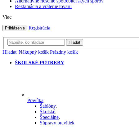
Alternatívne riešenie spotrebiteľských sporov
Reklamácia a vrátenie tovaru
Viac
Registrácia
Prihlásenie
Hľadať
Hľadať
Nákupný košík
Prázdny košík
ŠKOLSKÉ POTREBY
Pravítka
Šablóny
,
Školské
,
Špeciálne
,
Súpravy pravítiek