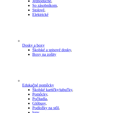
Jednoduché
,
So zásobníkom
,
Stolové
,
Elektrické
Dosky a boxy
Školské a spisové dosky
,
Boxy na zošity
Edukačné pomôcky
Školské kartičky/tabuľky
,
Pomôcky
,
Počítadla
,
Glóbusy
,
Podložky na stôl
,
lupy