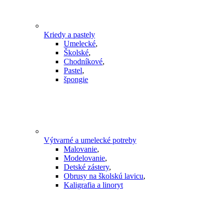
Kriedy a pastely
Umelecké
,
Školské
,
Chodníkové
,
Pastel
,
špongie
Výtvarné a umelecké potreby
Malovanie
,
Modelovanie
,
Detské zástery
,
Obrusy na školskú lavicu
,
Kaligrafia a linoryt