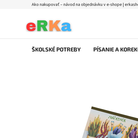
Prejsť
Ako nakupovať – návod na objednávku v e-shope | erkash
na
obsah
ŠKOLSKÉ POTREBY
PÍSANIE A KOREK