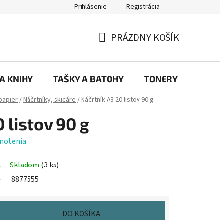
Prihlásenie
Registrácia
ajov
Prečo eRKa papiernictvo – kvalita, výber a spokojnosť | erkash
PRÁZDNY KOŠÍK
NÁKUPNÝ
KOŠÍK
 A KNIHY
TAŠKY A BATOHY
TONERY
KANC
papier
/
Náčrtníky, skicáre
/
Náčrtník A3 20 listov 90 g
 listov 90 g
notenia
Skladom
(3 ks)
8877555
DO KOŠÍKA