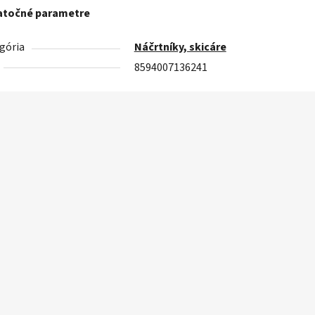
točné parametre
gória
Náčrtníky, skicáre
8594007136241