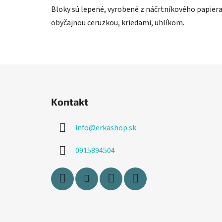
Bloky sú lepené, vyrobené z náčrtníkového papiera 
obyčajnou ceruzkou, kriedami, uhlíkom.
Z
á
Kontakt
p
ä
info
@
erkashop.sk
t
i
0915894504
e