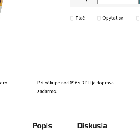
5
Jednotková cena:
hviezdičiek.
Tlač
Opýtať sa
ašom
Pri nákupe nad 69€ s DPH je doprava
zadarmo.
Popis
Diskusia