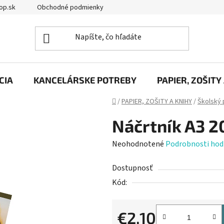
op.sk
Obchodné podmienky
Podmienky ochrany osobných úd
CIA
KANCELÁRSKE POTREBY
PAPIER, ZOŠITY
Domov
/
PAPIER, ZOŠITY A KNIHY
/
Školský 
Náčrtník A3 20
Priemerné
Neohodnotené
Podrobnosti hod
hodnotenie
Dostupnosť
produktu
Kód:
je
0,0
z
€2,10