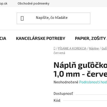
op.sk
Obchodné podmienky
Podmienky ochrany osobných úd
CIA
KANCELÁRSKE POTREBY
PAPIER, ZOŠITY
Domov
/
PÍSANIE A KOREKCIA
/
Náplne
/
Guľ
červená
Náplň guľôčk
1,0 mm - červ
Priemerné
Neohodnotené
Podrobnosti hod
hodnotenie
Dostupnosť
produktu
Kód:
je