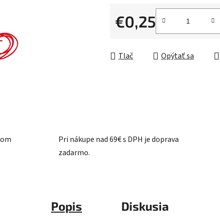
0,0
z
€0,25
5
Jednotková cena:
hviezdičiek.
Tlač
Opýtať sa
ašom
Pri nákupe nad 69€ s DPH je doprava
zadarmo.
Popis
Diskusia