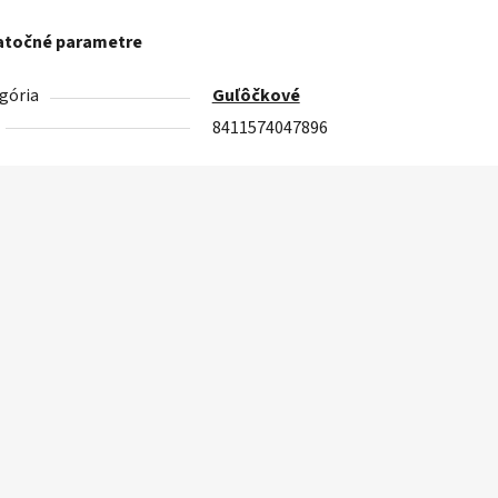
točné parametre
gória
Guľôčkové
8411574047896