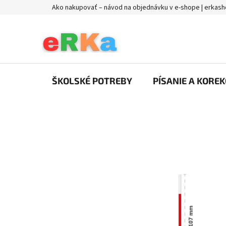
Prejsť
Ako nakupovať – návod na objednávku v e-shope | erkash
na
obsah
ŠKOLSKÉ POTREBY
PÍSANIE A KOREK