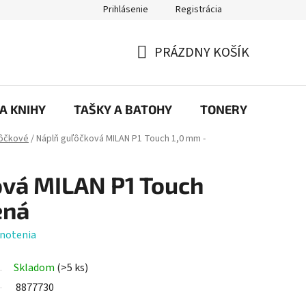
Prihlásenie
Registrácia
ajov
Prečo eRKa papiernictvo – kvalita, výber a spokojnosť | erkash
PRÁZDNY KOŠÍK
NÁKUPNÝ
KOŠÍK
 A KNIHY
TAŠKY A BATOHY
TONERY
KANC
ôčkové
/
Náplň guľôčková MILAN P1 Touch 1,0 mm -
ová MILAN P1 Touch
ená
notenia
Skladom
(>5 ks)
8877730