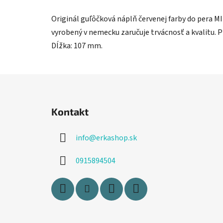
Originál guľôčková náplň červenej farby do pera 
vyrobený v nemecku zaručuje trvácnosť a kvalitu. P
Dĺžka: 107 mm.
Z
á
Kontakt
p
ä
info
@
erkashop.sk
t
i
0915894504
e