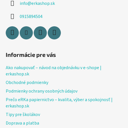
info
@
erkashop.sk
t
i
0915894504
e
Informácie pre vás
Ako nakupovať – návod na objednávku v e-shope |
erkashop.sk
Obchodné podmienky
Podmienky ochrany osobných údajov
Prečo eRKa papiernictvo – kvalita, výber a spokojnosť |
erkashop.sk
Tipy pre školákov
Doprava a platba