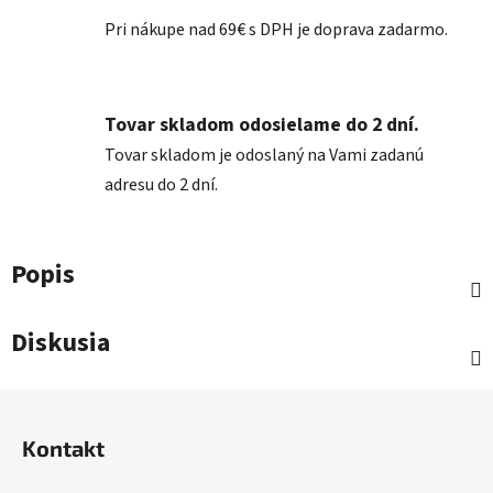
Pri nákupe nad 69€ s DPH je doprava zadarmo.
Tovar skladom odosielame do 2 dní.
Tovar skladom je odoslaný na Vami zadanú
adresu do 2 dní.
Popis
Diskusia
Z
á
Kontakt
p
ä