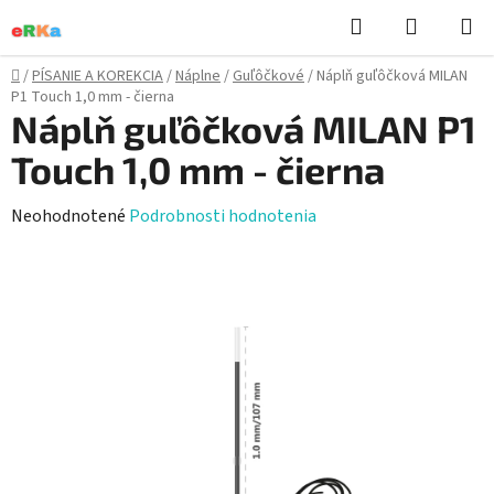
Prejsť
Hľadať
NÁKUP
na
KOŠÍK
obsah
Domov
/
PÍSANIE A KOREKCIA
/
Náplne
/
Guľôčkové
/
Náplň guľôčková MILAN
P1 Touch 1,0 mm - čierna
Náplň guľôčková MILAN P1
Touch 1,0 mm - čierna
Priemerné
Neohodnotené
Podrobnosti hodnotenia
hodnotenie
produktu
je
0,0
z
5
hviezdičiek.