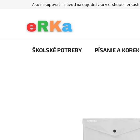
Prejsť
Ako nakupovať – návod na objednávku v e-shope | erkash
na
obsah
ŠKOLSKÉ POTREBY
PÍSANIE A KOREK