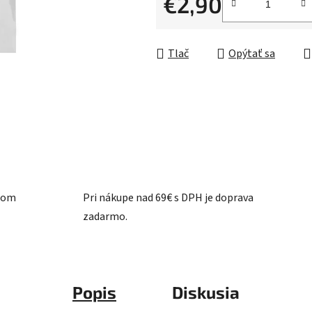
€2,90
5
Jednotková cena:
hviezdičiek.
Tlač
Opýtať sa
ašom
Pri nákupe nad 69€ s DPH je doprava
zadarmo.
Popis
Diskusia