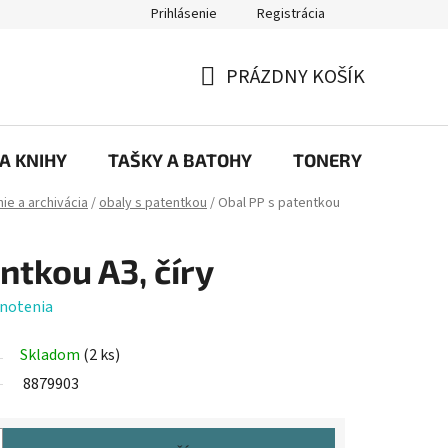
Prihlásenie
Registrácia
ajov
Prečo eRKa papiernictvo – kvalita, výber a spokojnosť | erkash
PRÁZDNY KOŠÍK
NÁKUPNÝ
KOŠÍK
 A KNIHY
TAŠKY A BATOHY
TONERY
KANC
ie a archivácia
/
obaly s patentkou
/
Obal PP s patentkou
ntkou A3, číry
notenia
Skladom
(2 ks)
8879903