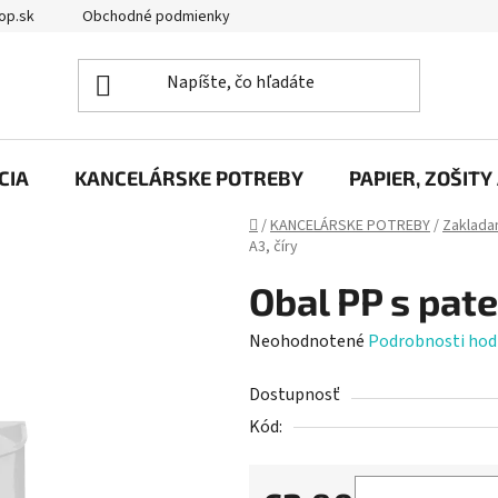
op.sk
Obchodné podmienky
Podmienky ochrany osobných úd
CIA
KANCELÁRSKE POTREBY
PAPIER, ZOŠITY
Domov
/
KANCELÁRSKE POTREBY
/
Zakladan
A3, číry
Obal PP s pate
Priemerné
Neohodnotené
Podrobnosti hod
hodnotenie
Dostupnosť
produktu
Kód:
je
0,0
z