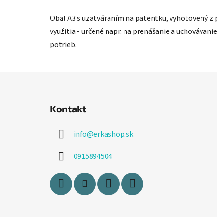
Obal A3 s uzatváraním na patentku, vyhotovený z
využitia - určené napr. na prenášanie a uchovávanie
potrieb.
Z
á
Kontakt
p
ä
info
@
erkashop.sk
t
i
0915894504
e