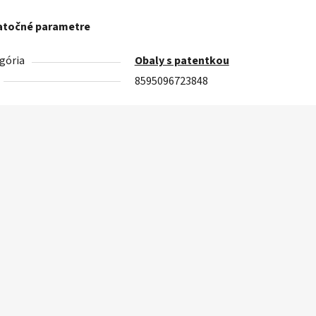
točné parametre
gória
Obaly s patentkou
8595096723848