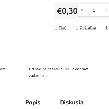
0,0
z
€0,30
5
Jednotková cena:
hviezdičiek.
Tlač
Opýtať sa
ašom
Pri nákupe nad 69€ s DPH je doprava
zadarmo.
Popis
Diskusia