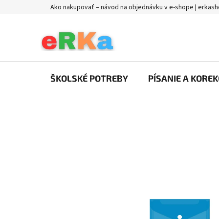
Prejsť
Ako nakupovať – návod na objednávku v e-shope | erkash
na
obsah
ŠKOLSKÉ POTREBY
PÍSANIE A KOREK