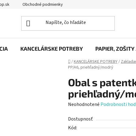
op.sk
Obchodné podmienky
Podmienky ochrany osobných úd
CIA
KANCELÁRSKE POTREBY
PAPIER, ZOŠITY
Domov
/
KANCELÁRSKE POTREBY
/
Zakladan
PP/A6, priehľadný/modrý
Obal s patent
priehľadný/m
Priemerné
Neohodnotené
Podrobnosti hod
hodnotenie
Dostupnosť
produktu
Kód:
je