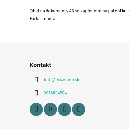
Obal na dokumenty A6 so zapínaním na patentku, 
Farba: modrá.
Z
á
Kontakt
p
ä
info
@
erkashop.sk
t
i
0915894504
e