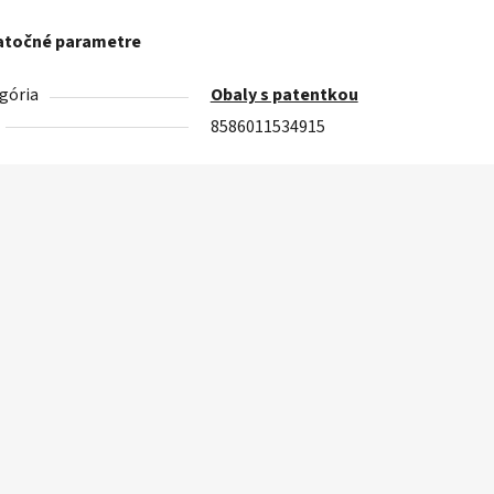
točné parametre
gória
Obaly s patentkou
8586011534915