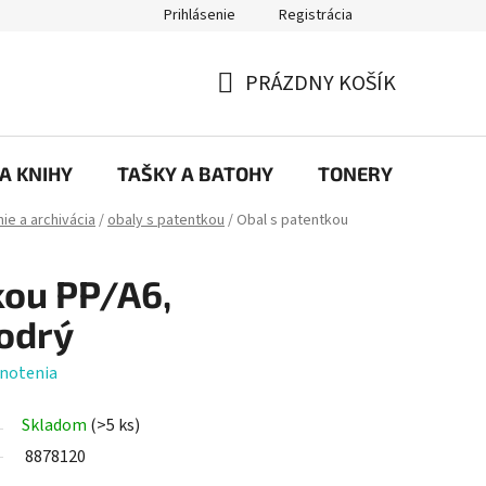
Prihlásenie
Registrácia
ajov
Prečo eRKa papiernictvo – kvalita, výber a spokojnosť | erkash
PRÁZDNY KOŠÍK
NÁKUPNÝ
KOŠÍK
 A KNIHY
TAŠKY A BATOHY
TONERY
KANC
ie a archivácia
/
obaly s patentkou
/
Obal s patentkou
kou PP/A6,
odrý
notenia
Skladom
(>5 ks)
8878120