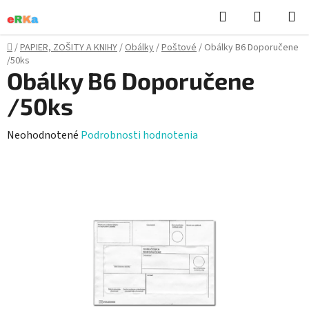
Prejsť
Hľadať
NÁKUP
na
KOŠÍK
obsah
Domov
/
PAPIER, ZOŠITY A KNIHY
/
Obálky
/
Poštové
/
Obálky B6 Doporučene
/50ks
Obálky B6 Doporučene
/50ks
Priemerné
Neohodnotené
Podrobnosti hodnotenia
hodnotenie
produktu
je
0,0
z
5
hviezdičiek.