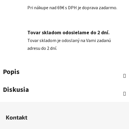
Pri nákupe nad 69€ s DPH je doprava zadarmo.
Tovar skladom odosielame do 2 dní.
Tovar skladom je odoslaný na Vami zadanú
adresu do 2 dní.
Popis
Diskusia
Z
á
Kontakt
p
ä