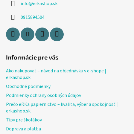
info
@
erkashop.sk
t
i
0915894504
e
Informácie pre vás
Ako nakupovať – návod na objednávku v e-shope |
erkashop.sk
Obchodné podmienky
Podmienky ochrany osobných údajov
Prečo eRKa papiernictvo – kvalita, výber a spokojnosť |
erkashop.sk
Tipy pre školákov
Doprava a platba