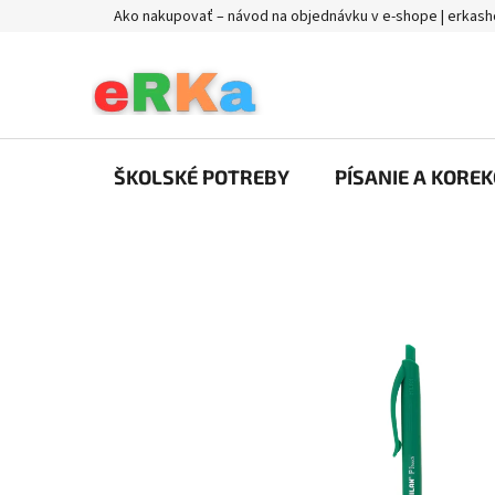
Prejsť
Ako nakupovať – návod na objednávku v e-shope | erkash
na
obsah
ŠKOLSKÉ POTREBY
PÍSANIE A KOREK