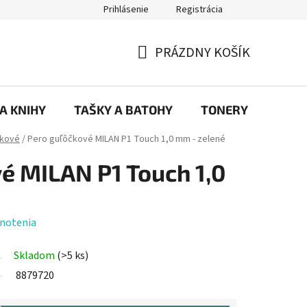
Prihlásenie
Registrácia
ajov
Prečo eRKa papiernictvo – kvalita, výber a spokojnosť | erkash
PRÁZDNY KOŠÍK
NÁKUPNÝ
KOŠÍK
 A KNIHY
TAŠKY A BATOHY
TONERY
KANC
čkové
/
Pero guľôčkové MILAN P1 Touch 1,0 mm - zelené
é MILAN P1 Touch 1,0
notenia
Skladom
(>5 ks)
8879720