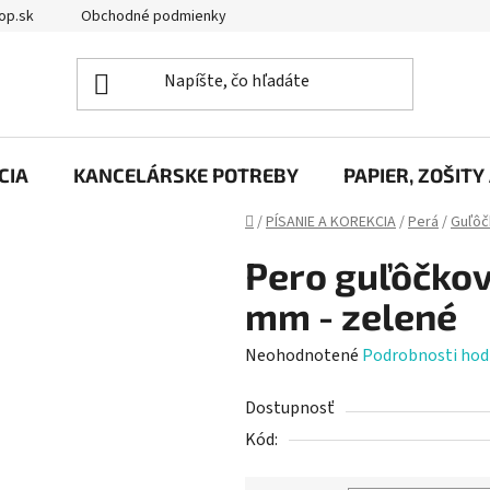
op.sk
Obchodné podmienky
Podmienky ochrany osobných úd
CIA
KANCELÁRSKE POTREBY
PAPIER, ZOŠITY
Domov
/
PÍSANIE A KOREKCIA
/
Perá
/
Guľô
Pero guľôčkov
mm - zelené
Priemerné
Neohodnotené
Podrobnosti hod
hodnotenie
Dostupnosť
produktu
Kód:
je
0,0