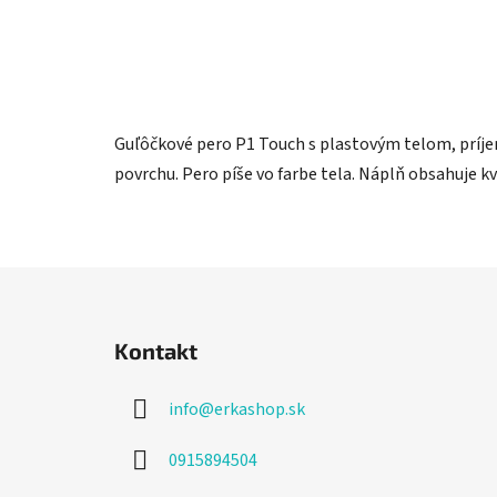
Guľôčkové pero P1 Touch s plastovým telom, pr
povrchu. Pero píše vo farbe tela. Náplň obsahuje 
Z
á
Kontakt
p
ä
info
@
erkashop.sk
t
i
0915894504
e