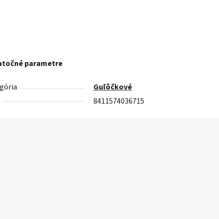
točné parametre
gória
Guľôčkové
8411574036715