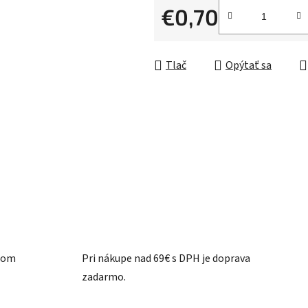
z
€0,70
5
Jednotková cena:
hviezdičiek.
Tlač
Opýtať sa
ašom
Pri nákupe nad 69€ s DPH je doprava
zadarmo.