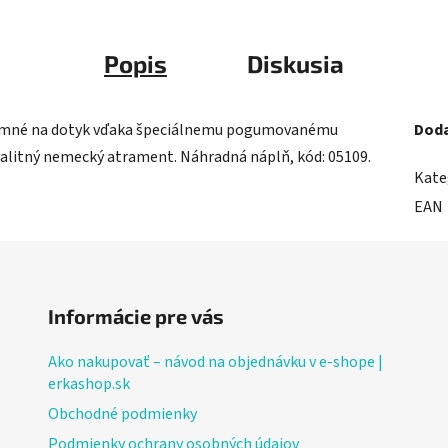
Popis
Diskusia
íjemné na dotyk vďaka špeciálnemu pogumovanému
Doda
kvalitný nemecký atrament. Náhradná náplň, kód: 05109.
Kate
EAN
Informácie pre vás
Ako nakupovať – návod na objednávku v e-shope |
erkashop.sk
Obchodné podmienky
Podmienky ochrany osobných údajov