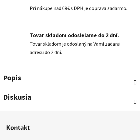
Pri nákupe nad 69€ s DPH je doprava zadarmo.
Tovar skladom odosielame do 2 dní.
Tovar skladom je odoslaný na Vami zadanú
adresu do 2 dní.
Popis
Diskusia
Z
á
Kontakt
p
ä