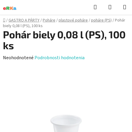
Prejsť
Hľadať
NÁKUP
na
KOŠÍK
obsah
Domov
/
GASTRO A PÁRTY
/
Poháre
/
plastové poháre
/
poháre (PS)
/
Pohár
biely 0,08 l (PS), 100 ks
Pohár biely 0,08 l (PS), 100
ks
Priemerné
Neohodnotené
Podrobnosti hodnotenia
hodnotenie
produktu
je
0,0
z
5
hviezdičiek.