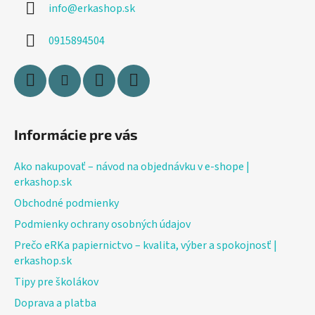
info
@
erkashop.sk
t
i
0915894504
e
Informácie pre vás
Ako nakupovať – návod na objednávku v e-shope |
erkashop.sk
Obchodné podmienky
Podmienky ochrany osobných údajov
Prečo eRKa papiernictvo – kvalita, výber a spokojnosť |
erkashop.sk
Tipy pre školákov
Doprava a platba