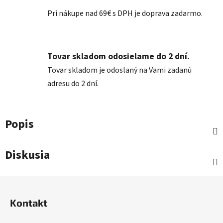
Pri nákupe nad 69€ s DPH je doprava zadarmo.
Tovar skladom odosielame do 2 dní.
Tovar skladom je odoslaný na Vami zadanú
adresu do 2 dní.
Popis
Diskusia
Z
á
Kontakt
p
ä