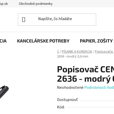
op.sk
Obchodné podmienky
Podmienky ochrany osobných úd
CIA
KANCELÁRSKE POTREBY
PAPIER, ZOŠITY
Domov
/
PÍSANIE A KOREKCIA
/
Popisovače 
2636 - modrý 0,6 mm
Popisovač CEN
2636 - modrý
Priemerné
Neohodnotené
Podrobnosti hod
hodnotenie
Dostupnosť
produktu
Kód:
je