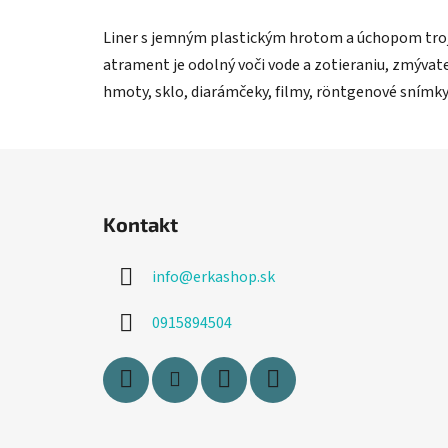
Liner s jemným plastickým hrotom a úchopom troj
atrament je odolný voči vode a zotieraniu, zmývateľ
hmoty, sklo, diarámčeky, filmy, röntgenové snímky
Z
á
Kontakt
p
ä
info
@
erkashop.sk
t
i
0915894504
e