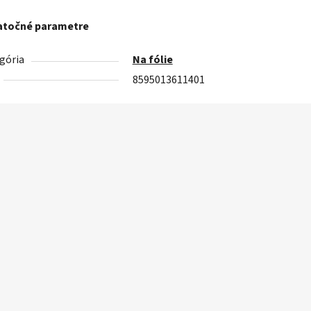
točné parametre
gória
Na fólie
8595013611401