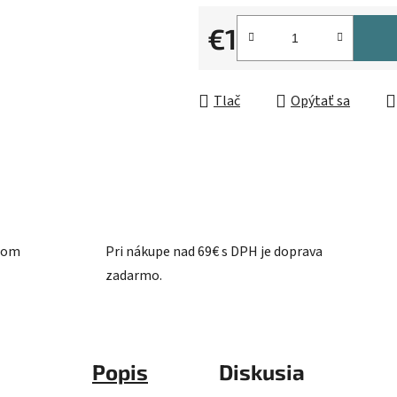
0,0
z
€1
5
Jednotková cena:
hviezdičiek.
Tlač
Opýtať sa
ašom
Pri nákupe nad 69€ s DPH je doprava
zadarmo.
Popis
Diskusia