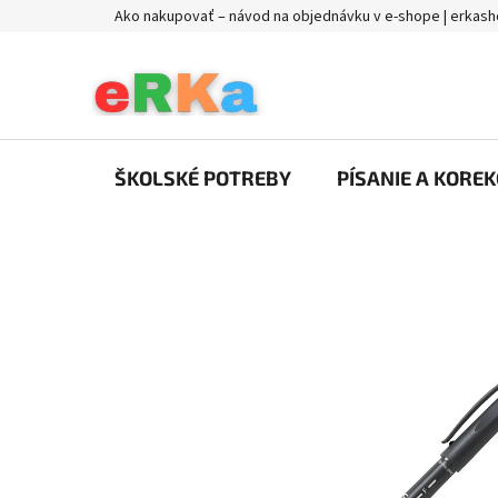
Prejsť
Ako nakupovať – návod na objednávku v e-shope | erkash
na
obsah
ŠKOLSKÉ POTREBY
PÍSANIE A KOREK