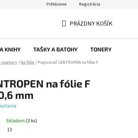
Prihlásenie
Registrácia
ajov
Prečo eRKa papiernictvo – kvalita, výber a spokojnosť | erkash
PRÁZDNY KOŠÍK
NÁKUPNÝ
KOŠÍK
 A KNIHY
TAŠKY A BATOHY
TONERY
KANC
- markery
/
Na fólie
/
Popisovač CENTROPEN na fólie F
TROPEN na fólie F
 0,6 mm
notenia
Skladom
(3 ks)
13