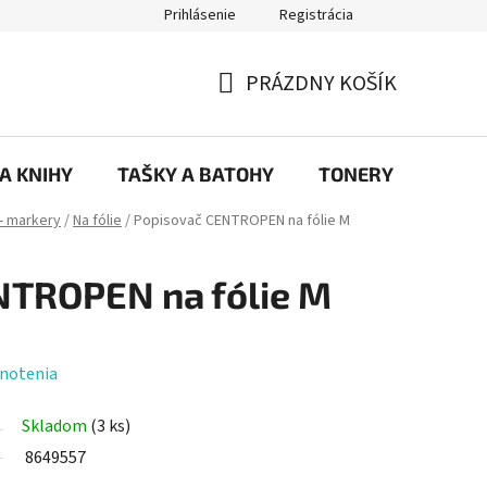
Prihlásenie
Registrácia
ajov
Prečo eRKa papiernictvo – kvalita, výber a spokojnosť | erkash
PRÁZDNY KOŠÍK
NÁKUPNÝ
KOŠÍK
 A KNIHY
TAŠKY A BATOHY
TONERY
KANC
- markery
/
Na fólie
/
Popisovač CENTROPEN na fólie M
NTROPEN na fólie M
notenia
Skladom
(3 ks)
8649557