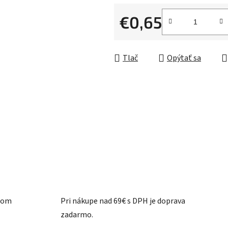
0,0
z
€0,65
5
Jednotková cena:
hviezdičiek.
Tlač
Opýtať sa
ašom
Pri nákupe nad 69€ s DPH je doprava
zadarmo.