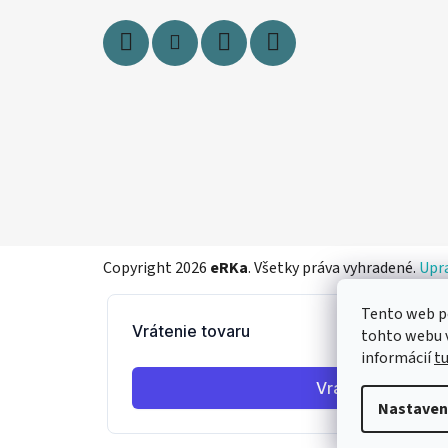
e
Copyright 2026
eRKa
. Všetky práva vyhradené.
Upra
Tento web p
tohto webu v
informácií
t
Nastaven