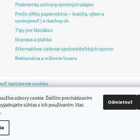
Podmienky ochrany osobných údajov
Prečo eRKa papiernictvo – kvalita, výber a
spokojnosť | erkashop.sk
Tipy pre školákov
Doprava a platba
Alternatívne riešenie spotrebiteľských sporov
Reklamácia a vrátenie tovaru
viť nastavenie cookies
oužíva súbory cookie. Ďalším prechádzaním
Odmietnuť
yjadrujete súhlas s ich používaním. Viac
u
.
ie
Používame
Retino