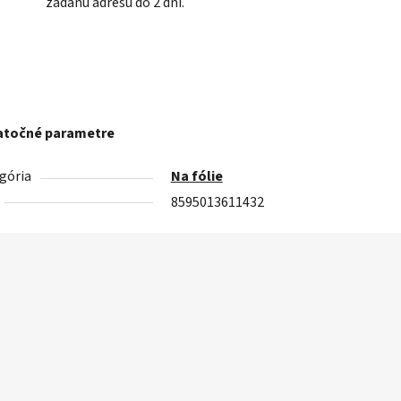
zadanú adresu do 2 dní.
točné parametre
gória
Na fólie
8595013611432