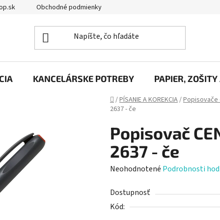
op.sk
Obchodné podmienky
Podmienky ochrany osobných úd
CIA
KANCELÁRSKE POTREBY
PAPIER, ZOŠITY
Domov
/
PÍSANIE A KOREKCIA
/
Popisovače 
2637 - če
Popisovač CE
2637 - če
Priemerné
Neohodnotené
Podrobnosti hod
hodnotenie
Dostupnosť
produktu
Kód:
je