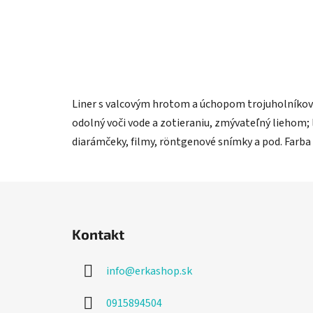
Liner s valcovým hrotom a úchopom trojuholníkov
odolný voči vode a zotieraniu, zmývateľný liehom; l
diarámčeky, filmy, röntgenové snímky a pod. Farba
Z
á
Kontakt
p
ä
info
@
erkashop.sk
t
i
0915894504