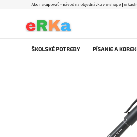
Prejsť
Ako nakupovať – návod na objednávku v e-shope | erkash
na
obsah
ŠKOLSKÉ POTREBY
PÍSANIE A KOREK