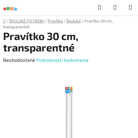
Prejsť
Hľadať
NÁKUP
na
KOŠÍK
obsah
Domov
/
ŠKOLSKÉ POTREBY
/
Pravítka
/
Školské
/
Pravítko 30 cm,
transparentné
Pravítko 30 cm,
transparentné
Priemerné
Neohodnotené
Podrobnosti hodnotenia
hodnotenie
produktu
je
0,0
z
5
hviezdičiek.